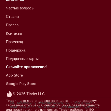
Частые вопросы
Страны
Пресса
Контакты
Промокод
Поддержка
Подарочные карты
Скачайте приложение!
App Store
Google Play Store
© 2026 Tinder LLC
Tinder — это место, где все начинается по-настоящему:
Мы заботимся о конфиденциальности. Мы и наши
серьезные отношения, легкое общение без обязательств
партнеры используем трекеры для анализа аудитории
или поиск того, что откликается. Tinder работает в 190