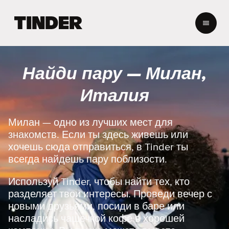
Г
л
а
в
н
Найди пару — Милан,
а
я
Италия
с
т
р
Милан — одно из лучших мест для
а
знакомств. Если ты здесь живешь или
н
хочешь сюда отправиться, в Tinder ты
и
всегда найдешь пару поблизости.
ц
а
Используй Tinder, чтобы найти тех, кто
T
i
разделяет твои интересы. Проведи вечер с
n
новыми друзьями, посиди в баре или
d
насладись чашечкой кофе в хорошей
e