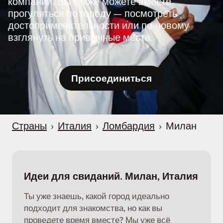
компании. Вы также можете вместе
r
прогуляться по городу — посмотреть
достопримечательности или по-новому
взглянуть на привычные места.
Присоединиться
Страны
›
Италия
›
Ломбардия
›
Милан
Идеи для свиданий. Милан, Италия
Ты уже знаешь, какой город идеально
подходит для знакомства, но как вы
проведете время вместе? Мы уже всё