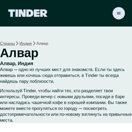
Г
л
а
в
н
Страны
Индия
Алвар
а
Алвар
я
с
т
Алвар, Индия
р
Алвар — одно из лучших мест для знакомств. Если ты здесь
а
живешь или хочешь сюда отправиться, в Tinder ты всегда
н
найдешь пару поблизости.
и
Используй Tinder, чтобы найти тех, кто разделяет твои
ц
интересы. Проведи вечер с новыми друзьями, посиди в баре
а
или насладись чашечкой кофе в хорошей компании. Вы также
T
можете вместе прогуляться по городу — посмотреть
i
достопримечательности или по-новому взглянуть на привычные
n
места.
d
e