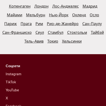
Копенгаген
Лондон
Лос-Анджелес
Мадрид
Майами
Мельбурн
Нью-Йорк
Окленд
Осло
Париж
Прага
Рим
Рио-де-Жанейро
Сан-Паулу
Сан-Франциско
Сеул
Стамбул
Стокгольм
Тайбэй
Тель-Авив
Токио
Хельсинки
Соцсети
Instagram
TikTok
YouTube
X