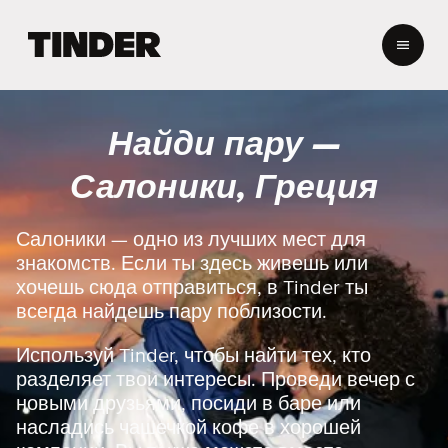
Г
л
а
в
н
Найди пару —
а
я
Салоники, Греция
с
т
р
Салоники — одно из лучших мест для
а
знакомств. Если ты здесь живешь или
н
хочешь сюда отправиться, в Tinder ты
и
всегда найдешь пару поблизости.
ц
а
Используй Tinder, чтобы найти тех, кто
T
i
разделяет твои интересы. Проведи вечер с
n
новыми друзьями, посиди в баре или
d
насладись чашечкой кофе в хорошей
e