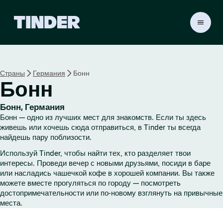
Г
л
а
в
н
Страны
Германия
Бонн
а
Бонн
я
с
т
Бонн, Германия
р
Бонн — одно из лучших мест для знакомств. Если ты здесь
а
живешь или хочешь сюда отправиться, в Tinder ты всегда
н
найдешь пару поблизости.
и
Используй Tinder, чтобы найти тех, кто разделяет твои
ц
интересы. Проведи вечер с новыми друзьями, посиди в баре
а
или насладись чашечкой кофе в хорошей компании. Вы также
T
можете вместе прогуляться по городу — посмотреть
i
достопримечательности или по-новому взглянуть на привычные
n
места.
d
e