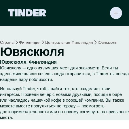
Г
л
а
в
н
Страны
Финляндия
Центральная Финляндия
Ювяскюля
а
Ювяскюля
я
с
т
Ювяскюля, Финляндия
р
Ювяскюля — одно из лучших мест для знакомств. Если ты
а
здесь живешь или хочешь сюда отправиться, в Tinder ты всегда
н
найдешь пару поблизости.
и
Используй Tinder, чтобы найти тех, кто разделяет твои
ц
интересы. Проведи вечер с новыми друзьями, посиди в баре
а
или насладись чашечкой кофе в хорошей компании. Вы также
T
можете вместе прогуляться по городу — посмотреть
i
достопримечательности или по-новому взглянуть на привычные
n
места.
d
e