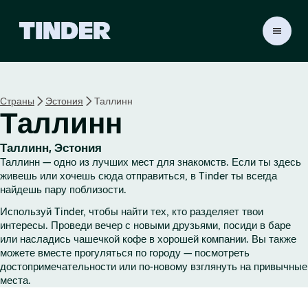
Г
л
а
в
н
Страны
Эстония
Таллинн
а
Таллинн
я
с
т
Таллинн, Эстония
р
Таллинн — одно из лучших мест для знакомств. Если ты здесь
а
живешь или хочешь сюда отправиться, в Tinder ты всегда
н
найдешь пару поблизости.
и
Используй Tinder, чтобы найти тех, кто разделяет твои
ц
интересы. Проведи вечер с новыми друзьями, посиди в баре
а
или насладись чашечкой кофе в хорошей компании. Вы также
T
можете вместе прогуляться по городу — посмотреть
i
достопримечательности или по-новому взглянуть на привычные
n
места.
d
e