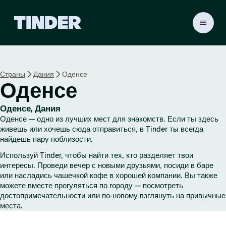
Г
л
а
в
н
Страны
Дания
Оденсе
а
Оденсе
я
с
т
Оденсе, Дания
р
Оденсе — одно из лучших мест для знакомств. Если ты здесь
а
живешь или хочешь сюда отправиться, в Tinder ты всегда
н
найдешь пару поблизости.
и
Используй Tinder, чтобы найти тех, кто разделяет твои
ц
интересы. Проведи вечер с новыми друзьями, посиди в баре
а
или насладись чашечкой кофе в хорошей компании. Вы также
T
можете вместе прогуляться по городу — посмотреть
i
достопримечательности или по-новому взглянуть на привычные
n
места.
d
e