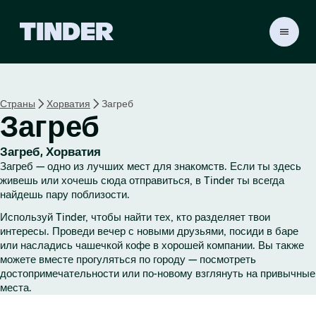
Г
л
а
в
н
Страны
Хорватия
Загреб
а
Загреб
я
с
т
Загреб, Хорватия
р
Загреб — одно из лучших мест для знакомств. Если ты здесь
а
живешь или хочешь сюда отправиться, в Tinder ты всегда
н
найдешь пару поблизости.
и
Используй Tinder, чтобы найти тех, кто разделяет твои
ц
интересы. Проведи вечер с новыми друзьями, посиди в баре
а
или насладись чашечкой кофе в хорошей компании. Вы также
T
можете вместе прогуляться по городу — посмотреть
i
достопримечательности или по-новому взглянуть на привычные
n
места.
d
e