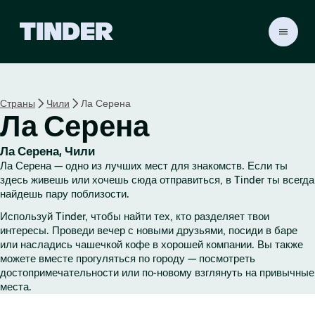
Г
л
а
в
н
Страны
Чили
Ла Серена
а
Ла Серена
я
с
т
Ла Серена, Чили
р
Ла Серена — одно из лучших мест для знакомств. Если ты
а
здесь живешь или хочешь сюда отправиться, в Tinder ты всегда
н
найдешь пару поблизости.
и
Используй Tinder, чтобы найти тех, кто разделяет твои
ц
интересы. Проведи вечер с новыми друзьями, посиди в баре
а
или насладись чашечкой кофе в хорошей компании. Вы также
T
можете вместе прогуляться по городу — посмотреть
i
достопримечательности или по-новому взглянуть на привычные
n
места.
d
e