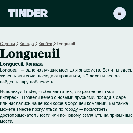
Г
л
а
в
н
Страны
Канада
Квебек
Longueuil
а
Longueuil
я
с
т
Longueuil, Канада
р
Longueuil — одно из лучших мест для знакомств. Если ты здесь
а
живешь или хочешь сюда отправиться, в Tinder ты всегда
н
найдешь пару поблизости.
и
Используй Tinder, чтобы найти тех, кто разделяет твои
ц
интересы. Проведи вечер с новыми друзьями, посиди в баре
а
или насладись чашечкой кофе в хорошей компании. Вы также
T
можете вместе прогуляться по городу — посмотреть
i
достопримечательности или по-новому взглянуть на привычные
n
места.
d
e