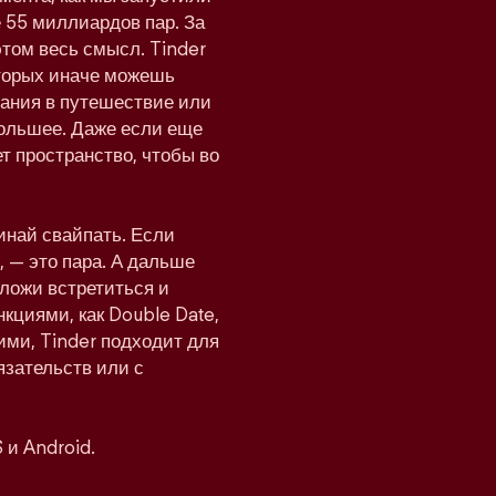
 55 миллиардов пар. За
этом весь смысл. Tinder
оторых иначе можешь
мпания в путешествие или
 большее. Даже если еще
т пространство, чтобы во
инай свайпать. Если
 — это пара. А дальше
дложи встретиться и
нкциями, как Double Date,
ими, Tinder подходит для
язательств или с
 и Android.