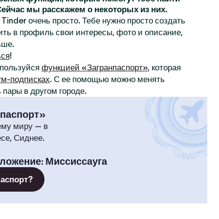
 Сейчас мы расскажем о некоторых из них.
Tinder очень просто. Тебе нужно просто создать
ить в профиль свои интересы, фото и описание,
ьше.
ься
!
спользуйся
функцией «Загранпаспорт»
, которая
м-подписках
. С ее помощью можно менять
 пары в другом городе.
нпаспорт»
ему миру — в
се, Сиднее.
оложение
:
Миссиссауга
паспорт?