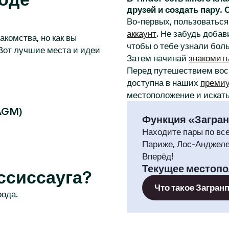
друзей и создать пару.
Во-первых, пользоваться 
аккаунт
. Не забудь добав
акомства, но как вы
чтобы о тебе узнали бол
Вот лучшие места и идеи
Затем начинай
знакомит
Перед путешествием во
доступна в наших
премиу
местоположение и искать
AGM)
Функция «Загра
Находите пары по вс
Париже, Лос-Анджеле
Вперёд!
Текущее местоп
ссиссауга?
Что такое Загран
рода.