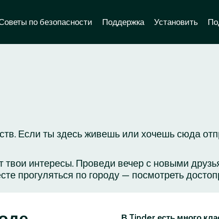
Советы по безопасности
Поддержка
Установить
По
тв. Если ты здесь живешь или хочешь сюда отпр
яет твои интересы. Проведи вечер с новыми друз
сте прогуляться по городу — посмотреть достоп
роде
В Tinder есть много кл