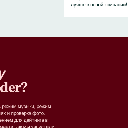
лучше в новой компании!
у
der?
e, режим музыки, режим
ях и проверка фото,
ением для дейтинга в
омента, как мы запустили