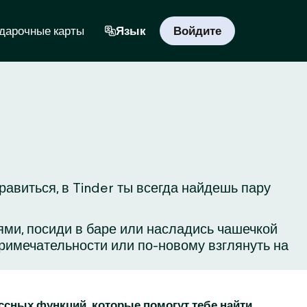
дарочные карты
Язык
Войдите
авиться, в Tinder ты всегда найдешь пару
ьями, посиди в баре или насладись чашечкой
римечательности или по-новому взглянуть на
ассных функций, которые помогут тебе найти