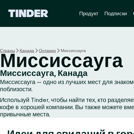
Г
Продукт
Подписки
л
а
в
н
а
я
Страны
Канада
Онтарио
Миссиссауга
Миссиссауга
с
т
р
Миссиссауга, Канада
а
Миссиссауга — одно из лучших мест для знакомс
н
и
поблизости.
ц
Используй Tinder, чтобы найти тех, кто раздел
а
кофе в хорошей компании. Вы также можете вме
T
i
привычные места.
n
d
Идеи для свиданий в го
e