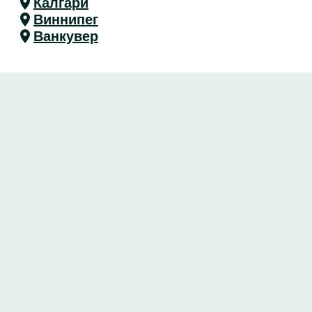
Калгари
Виннипег
Ванкувер