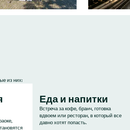
ые из них:
я
Еда и напитки
Встреча за кофе, бранч, готовка
вдвоем или ресторан, в который все
раоке,
давно хотят попасть.
становятся