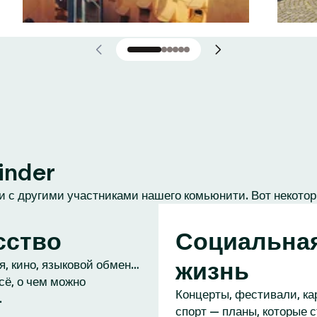
inder
 с другими участниками нашего комьюнити. Вот некотор
сство
Социальна
жизнь
, кино, языковой обмен…
сё, о чем можно
Концерты, фестивали, ка
.
спорт — планы, которые 