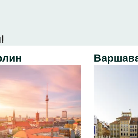
!
рлин
Варшав