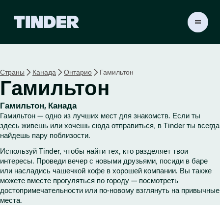
Г
л
а
в
н
Страны
Канада
Онтарио
Гамильтон
а
Гамильтон
я
с
т
Гамильтон, Канада
р
Гамильтон — одно из лучших мест для знакомств. Если ты
а
здесь живешь или хочешь сюда отправиться, в Tinder ты всегда
н
найдешь пару поблизости.
и
Используй Tinder, чтобы найти тех, кто разделяет твои
ц
интересы. Проведи вечер с новыми друзьями, посиди в баре
а
или насладись чашечкой кофе в хорошей компании. Вы также
T
можете вместе прогуляться по городу — посмотреть
i
достопримечательности или по-новому взглянуть на привычные
n
места.
d
e