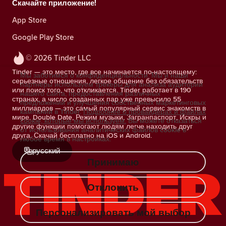
Скачайте приложение!
App Store
Google Play Store
© 2026 Tinder LLC
Tinder — это место, где все начинается по-настоящему:
Мы заботимся о конфиденциальности. Мы и наши
серьезные отношения, легкое общение без обязательств
партнеры используем трекеры для анализа аудитории
или поиск того, что откликается. Tinder работает в 190
нашего сайта, предоставления различных
странах, а число созданных пар уже превысило 55
предложений и улучшения собственных маркетинговых
миллиардов — это самый популярный сервис знакомств в
кампаний в Tinder.
Подробнее о провайдерах и файлах
мире. Double Date, Режим музыки, Загранпаспорт, Искры и
cookie, которые мы используем.
Вы можете отказаться
другие функции помогают людям легче находить друг
от использования аналитических файлов cookie в
друга. Скачай бесплатно на iOS и Android.
любое время в настройках.
русский
Принимаю
Отклонить
Персонализировать мой выбор