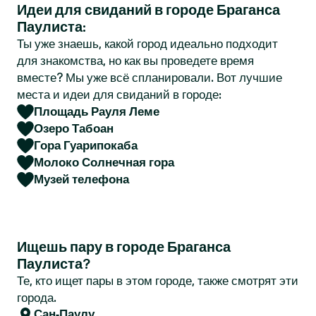
Идеи для свиданий в городе Браганса
r
Паулиста:
Ты уже знаешь, какой город идеально подходит
для знакомства, но как вы проведете время
вместе? Мы уже всё спланировали. Вот лучшие
места и идеи для свиданий в городе:
Площадь Рауля Леме
Озеро Табоан
Гора Гуарипокаба
Молоко Солнечная гора
Музей телефона
Ищешь пару в городе Браганса
Паулиста?
Те, кто ищет пары в этом городе, также смотрят эти
города.
Сан-Паулу