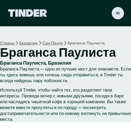
Г
л
а
в
н
Страны
Бразилия
Сан-Паулу
Браганса Паулиста
а
Браганса Паулиста
я
с
т
Браганса Паулиста, Бразилия
р
Браганса Паулиста — одно из лучших мест для знакомств. Если
а
ты здесь живешь или хочешь сюда отправиться, в Tinder ты
н
всегда найдешь пару поблизости.
и
Используй Tinder, чтобы найти тех, кто разделяет твои
ц
интересы. Проведи вечер с новыми друзьями, посиди в баре
а
или насладись чашечкой кофе в хорошей компании. Вы также
T
можете вместе прогуляться по городу — посмотреть
i
достопримечательности или по-новому взглянуть на привычные
n
места.
d
e