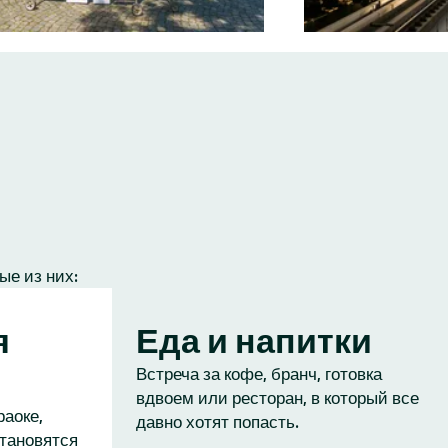
ые из них:
я
Еда и напитки
Встреча за кофе, бранч, готовка
вдвоем или ресторан, в который все
раоке,
давно хотят попасть.
становятся