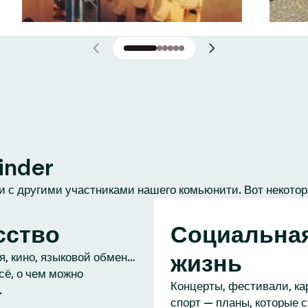
inder
 с другими участниками нашего комьюнити. Вот некотор
сство
Социальна
жизнь
, кино, языковой обмен…
сё, о чем можно
Концерты, фестивали, ка
.
спорт — планы, которые 