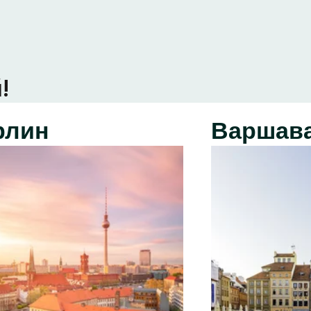
!
рлин
Варшав