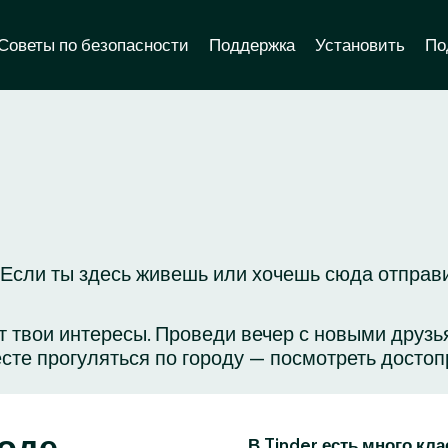
Советы по безопасности
Поддержка
Установить
По
Если ты здесь живешь или хочешь сюда отправит
яет твои интересы. Проведи вечер с новыми друз
сте прогуляться по городу — посмотреть достоп
роде
В Tinder есть много кл