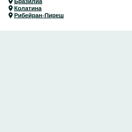
Бразилиа
Колатина
Рибейран-Пиреш