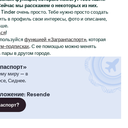
 Сейчас мы расскажем о некоторых из них.
Tinder очень просто. Тебе нужно просто создать
ить в профиль свои интересы, фото и описание,
ьше.
ься
!
спользуйся
функцией «Загранпаспорт»
, которая
м-подписках
. С ее помощью можно менять
 пары в другом городе.
нпаспорт»
ему миру — в
се, Сиднее.
оложение
:
Resende
паспорт?