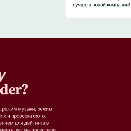
лучше в новой компании!
у
der?
e, режим музыки, режим
ях и проверка фото,
ением для дейтинга в
омента, как мы запустили