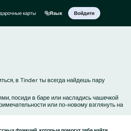
дарочные карты
Язык
Войдите
ься, в Tinder ты всегда найдешь пару
ьями, посиди в баре или насладись чашечкой
римечательности или по-новому взглянуть на
ассных функций, которые помогут тебе найти