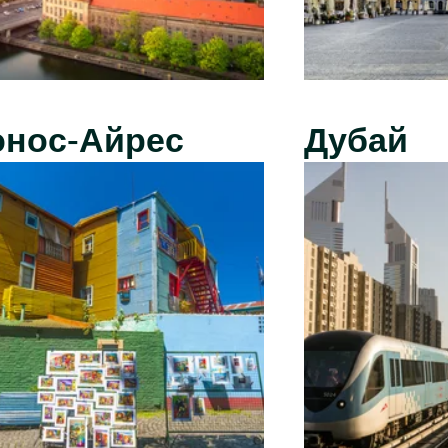
энос-Айрес
Дубай