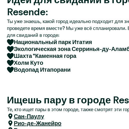
r
Resende:
Ты уже знаешь, какой город идеально подходит для зн
проведете время вместе? Мы уже всё спланировали. 
для свиданий в городе:
Национальный парк Итатия
Экологическая зона Серринья-ду-Алам
Шахта "Каменная гора
Холм Куто
Водопад Итапорани
Ищешь пару в городе Re
Те, кто ищет пары в этом городе, также смотрят эти го
Сан-Паулу
Рио-де-Жанейро