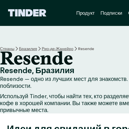
Г
Продукт
Подписки
л
а
в
н
а
я
Страны
Бразилия
Рио-де-Жанейро
Resende
Resende
с
т
р
Resende, Бразилия
а
Resende — одно из лучших мест для знакомств. 
н
и
поблизости.
ц
Используй Tinder, чтобы найти тех, кто раздел
а
кофе в хорошей компании. Вы также можете вме
T
i
привычные места.
n
d
Идеи для свиданий в го
e