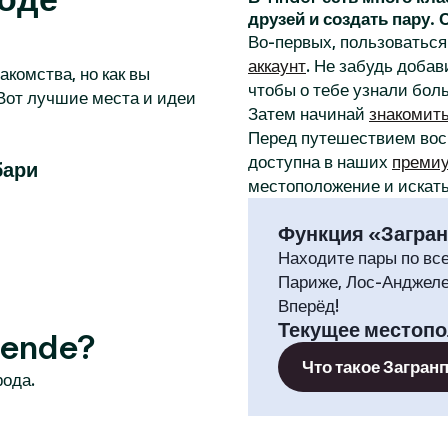
друзей и создать пару.
Во-первых, пользоваться 
аккаунт
. Не забудь добав
акомства, но как вы
чтобы о тебе узнали бол
Вот лучшие места и идеи
Затем начинай
знакомит
Перед путешествием во
доступна в наших
премиу
бари
местоположение и искать
Функция «Загра
Находите пары по вс
Париже, Лос-Анджеле
Вперёд!
Текущее местоп
sende?
Что такое Загран
рода.