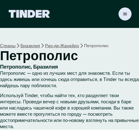
Г
л
а
в
н
Страны
Бразилия
Рио-де-Жанейро
Петрополис
а
Петрополис
я
с
т
Петрополис, Бразилия
р
Петрополис — одно из лучших мест для знакомств. Если ты
а
здесь живешь или хочешь сюда отправиться, в Tinder ты всегда
н
найдешь пару поблизости.
и
Используй Tinder, чтобы найти тех, кто разделяет твои
ц
интересы. Проведи вечер с новыми друзьями, посиди в баре
а
или насладись чашечкой кофе в хорошей компании. Вы также
T
можете вместе прогуляться по городу — посмотреть
i
достопримечательности или по-новому взглянуть на привычные
n
места.
d
e