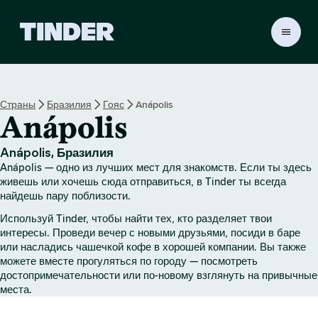
Г
л
а
в
н
Страны
Бразилия
Гояс
Anápolis
а
Anápolis
я
с
т
Anápolis, Бразилия
р
Anápolis — одно из лучших мест для знакомств. Если ты здесь
а
живешь или хочешь сюда отправиться, в Tinder ты всегда
н
найдешь пару поблизости.
и
Используй Tinder, чтобы найти тех, кто разделяет твои
ц
интересы. Проведи вечер с новыми друзьями, посиди в баре
а
или насладись чашечкой кофе в хорошей компании. Вы также
T
можете вместе прогуляться по городу — посмотреть
i
достопримечательности или по-новому взглянуть на привычные
n
места.
d
e