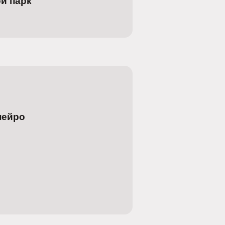
й парк
нейро