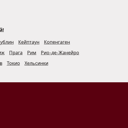
й!
ублин
Кейптаун
Копенгаген
иж
Прага
Рим
Рио-де-Жанейро
в
Токио
Хельсинки