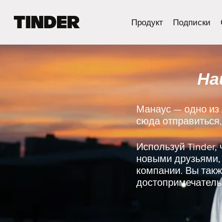
Г
Продукт
Подписки
л
а
в
н
На
а
я
с
т
Манаус — одно из 
р
сюда отправиться,
а
н
и
Используй Tinder,
ц
новыми друзьями,
а
компании. Вы такж
T
достопримечательн
i
n
d
e