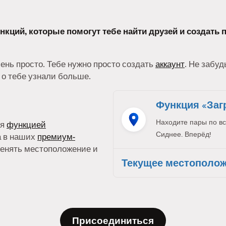
нкций, которые помогут тебе найти друзей и создать 
чень просто. Тебе нужно просто создать
аккаунт
. Не забу
 о тебе узнали больше.
Функция «Заг
Находите пары по вс
ся
функцией
Сиднее. Вперёд!
а в наших
премиум-
менять местоположение и
Текущее местополо
Присоединиться