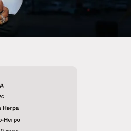
од
ус
а Негра
о-Негро