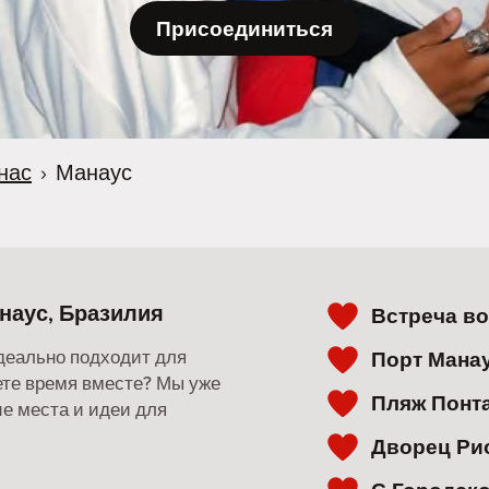
Присоединиться
нас
›
Манаус
наус, Бразилия
Встреча в
идеально подходит для
Порт Мана
дете время вместе? Мы уже
Пляж Понт
е места и идеи для
Дворец Ри