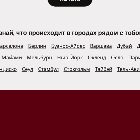
знай, что происходит в городах рядом с тобо
арселона
Берлин
Буэнос-Айрес
Варшава
Дубай
Д
Майами
Мельбурн
Нью-Йорк
Окленд
Осло
Пар
нциско
Сеул
Стамбул
Стокгольм
Тайбэй
Тель-Ави