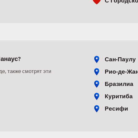
С Городско
Манаус?
Сан-Паулу
Рио-де-Жа
де, также смотрят эти
Бразилиа
Куритиба
Ресифи