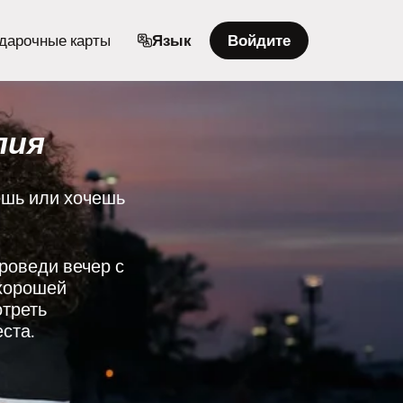
дарочные карты
Язык
Войдите
лия
ешь или хочешь
Проведи вечер с
 хорошей
отреть
ста.