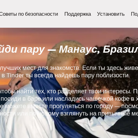
Советы по безопасности
Поддержка
Установить
По
йди пару — Манаус, Брази
лучших мест для знакомств. Если ты здесь жив
 в Tinder ты всегда найдешь пару поблизости.
 чтобы найти тех, кто разделяет твои интересы. 
 посиди в баре или насладись чашечкой кофе в
е можете вместе прогуляться по городу — посм
ости или по-новому взглянуть на привычные ме