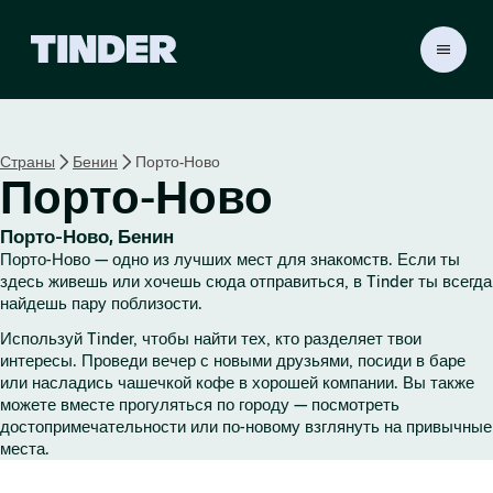
Г
л
а
в
н
Страны
Бенин
Порто-Ново
а
Порто-Ново
я
с
т
Порто-Ново, Бенин
р
Порто-Ново — одно из лучших мест для знакомств. Если ты
а
здесь живешь или хочешь сюда отправиться, в Tinder ты всегда
н
найдешь пару поблизости.
и
Используй Tinder, чтобы найти тех, кто разделяет твои
ц
интересы. Проведи вечер с новыми друзьями, посиди в баре
а
или насладись чашечкой кофе в хорошей компании. Вы также
T
можете вместе прогуляться по городу — посмотреть
i
достопримечательности или по-новому взглянуть на привычные
n
места.
d
e