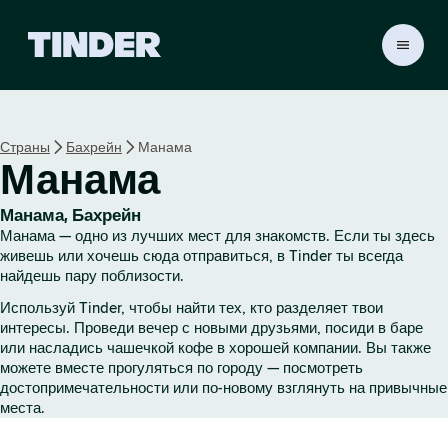
Г
л
а
в
н
Страны
Бахрейн
Манама
а
Манама
я
с
т
Манама, Бахрейн
р
Манама — одно из лучших мест для знакомств. Если ты здесь
а
живешь или хочешь сюда отправиться, в Tinder ты всегда
н
найдешь пару поблизости.
и
Используй Tinder, чтобы найти тех, кто разделяет твои
ц
интересы. Проведи вечер с новыми друзьями, посиди в баре
а
или насладись чашечкой кофе в хорошей компании. Вы также
T
можете вместе прогуляться по городу — посмотреть
i
достопримечательности или по-новому взглянуть на привычные
n
места.
d
e