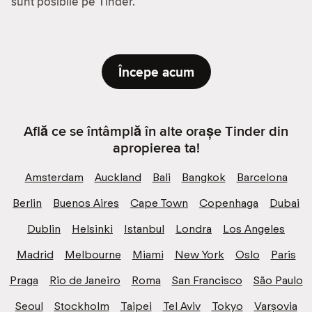
sunt posibile pe Tinder.
Începe acum
Află ce se întâmplă în alte orașe Tinder din
apropierea ta!
Amsterdam
Auckland
Bali
Bangkok
Barcelona
Berlin
Buenos Aires
Cape Town
Copenhaga
Dubai
Dublin
Helsinki
Istanbul
Londra
Los Angeles
Madrid
Melbourne
Miami
New York
Oslo
Paris
Praga
Rio de Janeiro
Roma
San Francisco
São Paulo
Seoul
Stockholm
Taipei
Tel Aviv
Tokyo
Varșovia