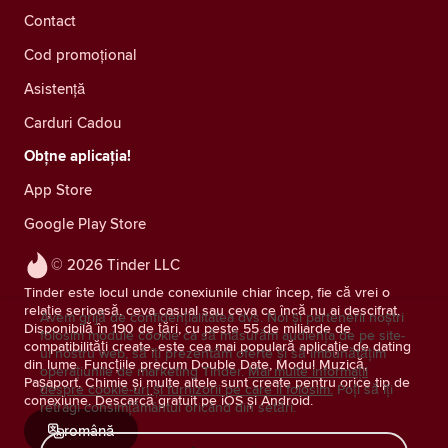
Contact
Cod promoțional
Asistență
Carduri Cadou
Obțne aplicația!
App Store
Google Play Store
© 2026 Tinder LLC
Tinder este locul unde conexiunile chiar încep, fie că vrei o
relație serioasă, ceva casual sau ceva ce încă nu ai descifrat.
Avem grijă de confidențialitatea dvs. Noi și partenerii noștri
Disponibilă în 190 de țări, cu peste 55 de miliarde de
folosim module cookie ca să măsurăm audiența de pe site-
compatibilități create, este cea mai populară aplicație de dating
ul nostru web, să îți prezentăm oferte și să îmbunătățim
din lume. Funcțiile precum Double Date, Modul Muzică,
operațiunile de marketing Tinder.
Mai multe informații
Pașaport, Chimie și multe altele sunt create pentru orice tip de
despre cookie-uri și furnizorii pe care îi folosim.
Poți să îți
conexiune. Descarcă gratuit pe iOS și Android.
retragi consimţământul oricând din setări.
română