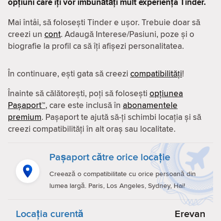
opțiuni care îți vor îmbunătăți mult experiența Tinder.
Mai întâi, să folosești Tinder e ușor. Trebuie doar să
creezi un
cont
. Adaugă Interese/Pasiuni, poze și o
biografie la profil ca să îți afișezi personalitatea.
În continuare, ești gata să creezi
compatibilităţi
!
Înainte să călătorești, poți să folosești
opțiunea
Pașaport™
, care este inclusă în
abonamentele
premium
. Pașaport te ajută să-ți schimbi locația și să
creezi compatibilităţi în alt oraș sau localitate.
Pașaport către orice locație
Creează o compatibilitate cu orice persoană din
lumea largă. Paris, Los Angeles, Sydney, Hai!
Locaţia curentă
Erevan