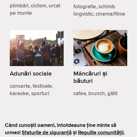
plimbări, ciclism, urcat
fotografie, schimb
pe munte
lingvistic, cinema/filme
Adunări sociale
Mâncăruri și
băuturi
concerte, festivale,
karaoke, sporturi
cafea, brunch, gătit
Când cunoști oameni, întotdeauna ține minte să
urmezi
Sfaturile de siguranță
și
Regulile comunității
.