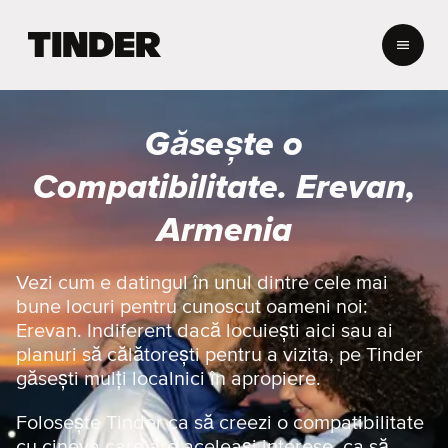
A
c
a
s
ă
Găsește o
T
i
Compatibilitate. Erevan,
n
d
Armenia
e
r
Vezi cum e datingul în unul dintre cele mai
bune locuri pentru cunoscut oameni noi:
Erevan. Indiferent dacă locuiești aici sau ai
planuri să călătorești pentru a vizita, pe Tinder
găsești mulți localnici în apropiere.
Folosește Tinder ca să creezi o compatibilitate
cu cineva care are aceleași interese, ca să