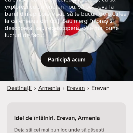
explorezi cu un prieten nou, să bei ceva la
barul din apropiere sau să te bucuri de o cafea
la cafeneaua din colț. Sau mergi în oraș și
descoperă, sau redescoperă, cele mai bune
lucruri de făcut.
Participă acum
Destinații
›
Armenia
›
Erevan
›
Erevan
Idei de întâlniri. Erevan, Armenia
Deja știi cel mai bun loc unde să găsești