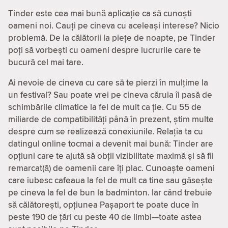
Tinder este cea mai bună aplicație ca să cunoști
oameni noi. Cauți pe cineva cu aceleași interese? Nicio
problemă. De la călătorii la piețe de noapte, pe Tinder
poți să vorbești cu oameni despre lucrurile care te
bucură cel mai tare.
Ai nevoie de cineva cu care să te pierzi în mulțime la
un festival? Sau poate vrei pe cineva căruia îi pasă de
schimbările climatice la fel de mult ca ție. Cu 55 de
miliarde de compatibilităţi până în prezent, știm multe
despre cum se realizează conexiunile. Relația ta cu
datingul online tocmai a devenit mai bună: Tinder are
opțiuni care te ajută să obții vizibilitate maximă și să fii
remarcat(ă) de oamenii care îți plac. Cunoaște oameni
care iubesc cafeaua la fel de mult ca tine sau găsește
pe cineva la fel de bun la badminton. Iar când trebuie
să călătorești, opțiunea Pașaport te poate duce în
peste 190 de țări cu peste 40 de limbi—toate astea