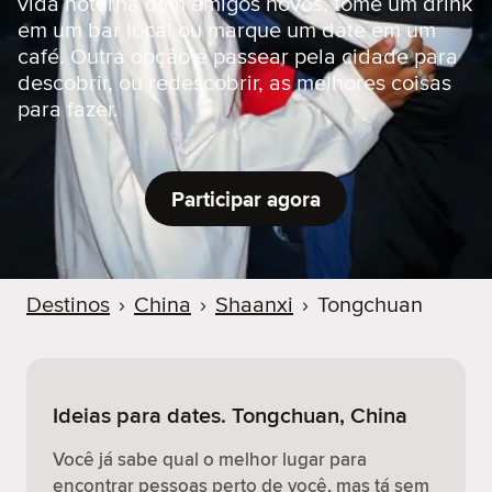
vida noturna com amigos novos, tome um drink
r
em um bar local ou marque um date em um
café. Outra opção é passear pela cidade para
descobrir, ou redescobrir, as melhores coisas
para fazer.
Participar agora
Destinos
›
China
›
Shaanxi
›
Tongchuan
Ideias para dates. Tongchuan, China
Você já sabe qual o melhor lugar para
encontrar pessoas perto de você, mas tá sem