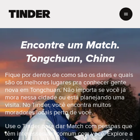
P
á
g
i
n
Encontre um Match.
a
i
Tongchuan, China
n
i
c
Fique por dentro de como são os dates e quais
i
são os melhores lugares pra conhecer gente
a
nova em Tongchuan. Não importa se você já
l
mora nessa cidade ou está planejando uma
d
visita. No Tinder, você encontra muitos
o
T
moradores locais perto de você.
i
n
Use o Tinder para dar Match com pessoas que
d
têm interesses em comum com você. Explore a
e