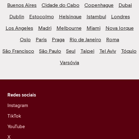
Buenos Aires
Cidade do Cabo
Copenhague
Dubai
Dublin
Estocolmo
Helsinque
Istambul
Londres
Los Angeles
Madri
Melbourne
Miami
Nova Iorque
Oslo
Paris
Praga
Rio de Janeiro
Roma
São Francisco
São Paulo
Seul
Taipei
Tel Aviv
Tóquio
Varsóvia
Redes sociais
Instagram
TikTok
YouTube
X