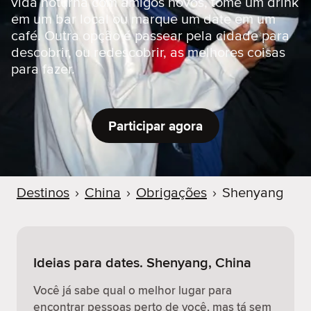
vida noturna com amigos novos, tome um drink
r
em um bar local ou marque um date em um
café. Outra opção é passear pela cidade para
descobrir, ou redescobrir, as melhores coisas
para fazer.
Participar agora
Destinos
›
China
›
Obrigações
›
Shenyang
Ideias para dates. Shenyang, China
Você já sabe qual o melhor lugar para
encontrar pessoas perto de você, mas tá sem