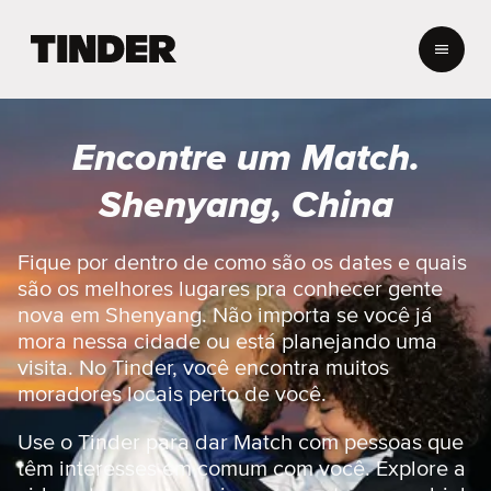
P
á
g
i
n
Encontre um Match.
a
i
Shenyang, China
n
i
c
Fique por dentro de como são os dates e quais
i
são os melhores lugares pra conhecer gente
a
nova em Shenyang. Não importa se você já
l
mora nessa cidade ou está planejando uma
d
visita. No Tinder, você encontra muitos
o
T
moradores locais perto de você.
i
n
Use o Tinder para dar Match com pessoas que
d
têm interesses em comum com você. Explore a
e