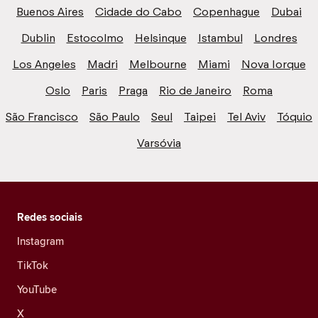
Buenos Aires
Cidade do Cabo
Copenhague
Dubai
Dublin
Estocolmo
Helsinque
Istambul
Londres
Los Angeles
Madri
Melbourne
Miami
Nova Iorque
Oslo
Paris
Praga
Rio de Janeiro
Roma
São Francisco
São Paulo
Seul
Taipei
Tel Aviv
Tóquio
Varsóvia
Redes sociais
Instagram
TikTok
YouTube
X