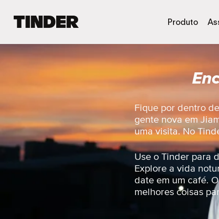
P
Produto
As
á
g
i
n
Enc
a
i
n
i
Fique por dentro d
c
gente nova em Jiam
i
uma visita. No Tind
a
l
d
Use o Tinder para 
o
Explore a vida not
T
date em um café. Ou
i
melhores coisas par
n
d
e