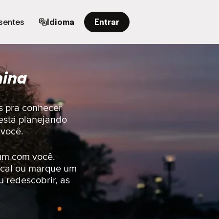
sentes
Idioma
Entrar
hina
s pra conhecer
está planejando
 você.
um com você.
ocal ou marque um
 redescobrir, as