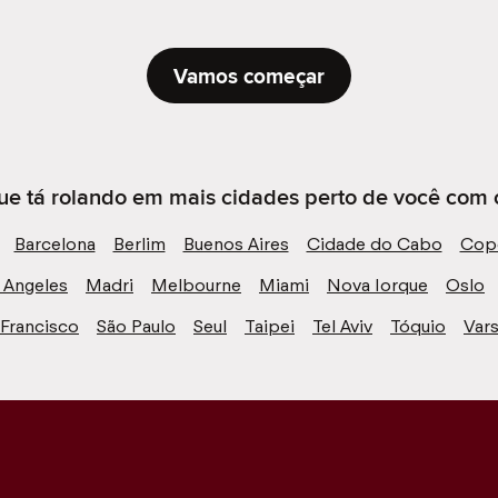
Vamos começar
ue tá rolando em mais cidades perto de você com 
Barcelona
Berlim
Buenos Aires
Cidade do Cabo
Cop
 Angeles
Madri
Melbourne
Miami
Nova Iorque
Oslo
 Francisco
São Paulo
Seul
Taipei
Tel Aviv
Tóquio
Vars