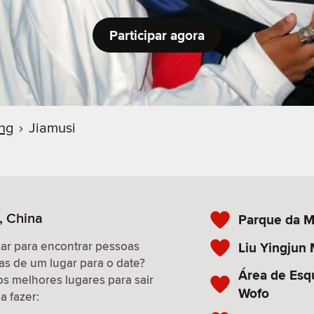
Participar agora
ang
›
Jiamusi
, China
Parque da M
gar para encontrar pessoas
Liu Yingjun
as de um lugar para o date?
Área de Esq
os melhores lugares para sair
Wofo
a fazer: