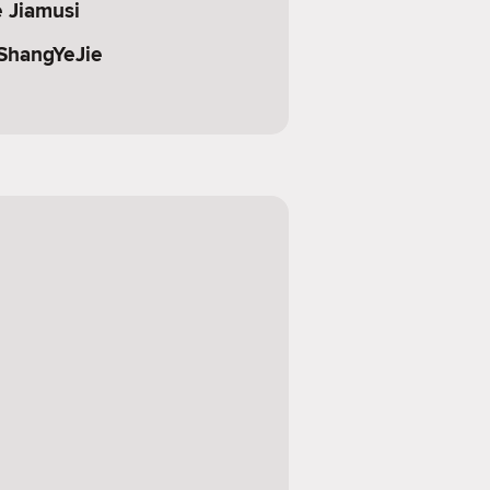
e Jiamusi
ShangYeJie