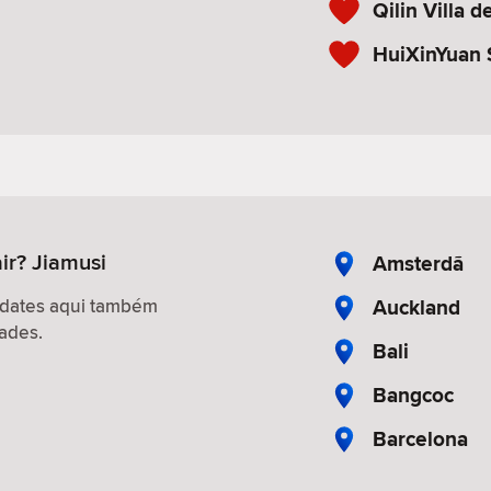
Qilin Villa d
HuiXinYuan 
ir? Jiamusi
Amsterdã
Auckland
 dates aqui também
ades.
Bali
Bangcoc
Barcelona