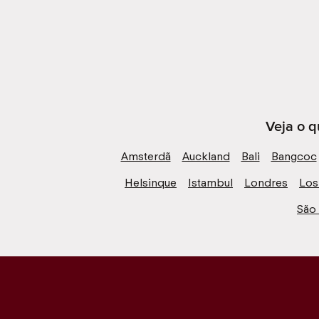
Veja o q
Amsterdã
Auckland
Bali
Bangcoc
Helsinque
Istambul
Londres
Los
São