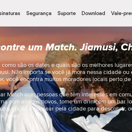
sinaturas
Segurança
Suporte
Download
Vale-pre
ontre um Match. Jiamusi, C
e como são os dates e quais são os melhores lugare
usi. Não importa se você já mora nessa cidade ou 
er, você encontra muitos moradores locais perto de
dar Match com pessoas que têm interesses em com
urna com amigos novos, tome um drink em um bar l
tra opção é passear pela cidade para descobrir, ou
a fazer.