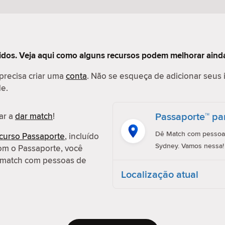
tidos. Veja aqui como alguns recursos podem melhorar ainda
 precisa criar uma
conta
. Não se esqueça de adicionar seus 
de.
Passaporte™ pa
ar a
dar match
!
Dê Match com pessoas
curso Passaporte
, incluído
Sydney. Vamos nessa!
om o Passaporte, você
ar match com pessoas de
Localização atual