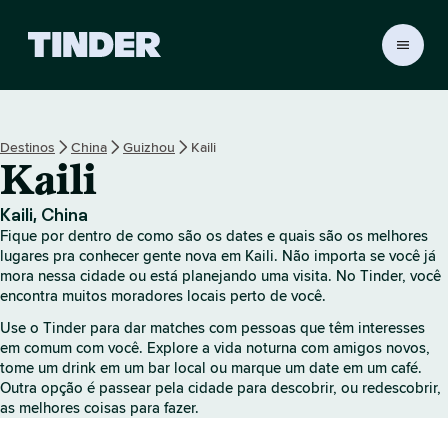
P
á
g
i
n
Destinos
China
Guizhou
Kaili
a
Kaili
i
n
i
Kaili, China
c
Fique por dentro de como são os dates e quais são os melhores
i
lugares pra conhecer gente nova em Kaili. Não importa se você já
a
mora nessa cidade ou está planejando uma visita. No Tinder, você
encontra muitos moradores locais perto de você.
l
d
Use o Tinder para dar matches com pessoas que têm interesses
o
em comum com você. Explore a vida noturna com amigos novos,
T
tome um drink em um bar local ou marque um date em um café.
i
Outra opção é passear pela cidade para descobrir, ou redescobrir,
n
as melhores coisas para fazer.
d
e