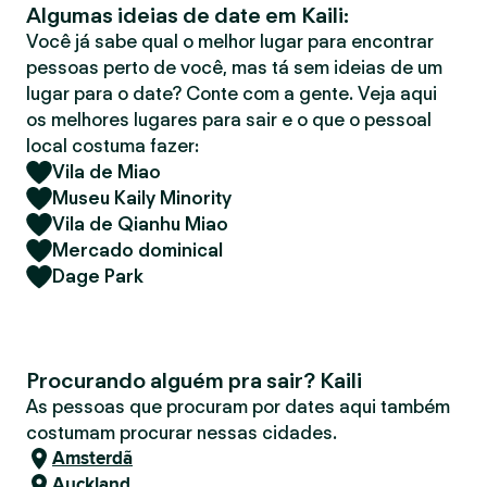
Algumas ideias de date em Kaili:
r
Você já sabe qual o melhor lugar para encontrar
pessoas perto de você, mas tá sem ideias de um
lugar para o date? Conte com a gente. Veja aqui
os melhores lugares para sair e o que o pessoal
local costuma fazer:
Vila de Miao
Museu Kaily Minority
Vila de Qianhu Miao
Mercado dominical
Dage Park
Procurando alguém pra sair? Kaili
As pessoas que procuram por dates aqui também
costumam procurar nessas cidades.
Amsterdã
Auckland