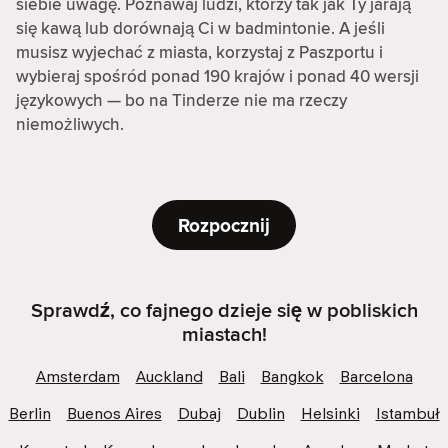
siebie uwagę. Poznawaj ludzi, którzy tak jak Ty jarają
się kawą lub dorównają Ci w badmintonie. A jeśli
musisz wyjechać z miasta, korzystaj z Paszportu i
wybieraj spośród ponad 190 krajów i ponad 40 wersji
językowych — bo na Tinderze nie ma rzeczy
niemożliwych.
Rozpocznij
Sprawdź, co fajnego dzieje się w pobliskich
miastach!
Amsterdam
Auckland
Bali
Bangkok
Barcelona
Berlin
Buenos Aires
Dubaj
Dublin
Helsinki
Istambuł