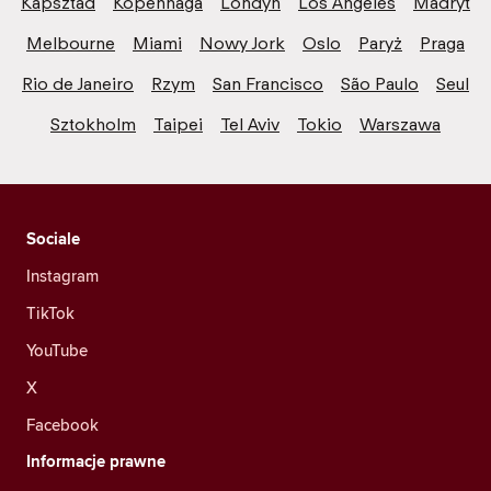
Kapsztad
Kopenhaga
Londyn
Los Angeles
Madryt
Melbourne
Miami
Nowy Jork
Oslo
Paryż
Praga
Rio de Janeiro
Rzym
San Francisco
São Paulo
Seul
Sztokholm
Taipei
Tel Aviv
Tokio
Warszawa
Sociale
Instagram
TikTok
YouTube
X
Facebook
Informacje prawne