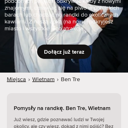
podobnych pasjach, odkrywać kluby z nowymi
znajomymi, umawiać się na piwo w pobliskich
barach lub chadzać na randki do okolicznych
kawiarni. Z naszą apką (na nowo) odkryjesz
miasto i wszystkie jego atrakcje.
Dołącz już teraz
Miejsca
›
Wietnam
›
Ben Tre
Pomysły na randkę. Ben Tre, Wietnam
Już wiesz, gdzie poznawać ludzi w Twojej
okolicy, ale czy wiesz, dokąd z nimi pójść? Bez