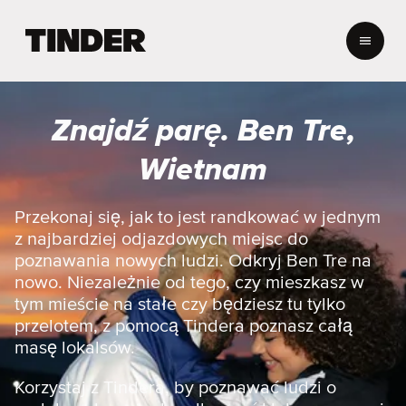
T
i
n
d
e
Znajdź parę. Ben Tre,
r
S
Wietnam
t
r
o
Przekonaj się, jak to jest randkować w jednym
n
z najbardziej odjazdowych miejsc do
a
poznawania nowych ludzi. Odkryj Ben Tre na
g
nowo. Niezależnie od tego, czy mieszkasz w
ł
tym mieście na stałe czy będziesz tu tylko
ó
w
przelotem, z pomocą Tindera poznasz całą
n
masę lokalsów.
a
Korzystaj z Tindera, by poznawać ludzi o