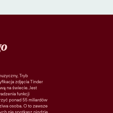
go
 muzyczny, Tryb
fikacja zdjęcia Tinder
wą na świecie. Jest
adzenia funkcji
rzyć ponad 55 miliardów
ziwa osoba. O to zawsze
rych nie spotkasz nigdzie