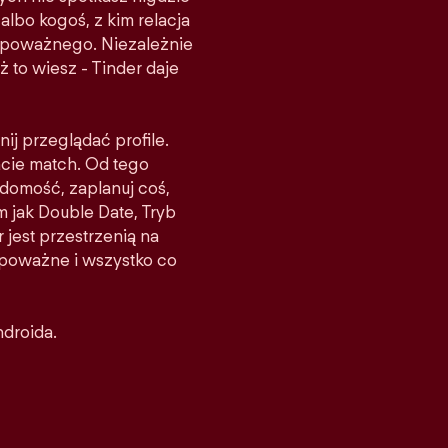
albo kogoś, z kim relacja
ś poważnego. Niezależnie
ż to wiesz - Tinder daje
nij przeglądać profile.
acie match. Od tego
domość, zaplanuj coś,
m jak Double Date, Tryb
 jest przestrzenią na
e poważne i wszystko co
ndroida.