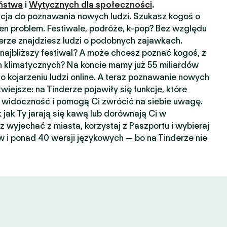
ństwa
i
Wytycznych dla społeczności
.
kacja do poznawania nowych ludzi. Szukasz kogoś o
n problem. Festiwale, podróże, k-pop? Bez względu
nderze znajdziesz ludzi o podobnych zajawkach.
ajbliższy festiwal? A może chcesz poznać kogoś, z
 klimatycznych? Na koncie mamy już 55 miliardów
o kojarzeniu ludzi online. A teraz poznawanie nowych
wiejsze: na Tinderze pojawiły się funkcje, które
widoczność i pomogą Ci zwrócić na siebie uwagę.
k jak Ty jarają się kawą lub dorównają Ci w
sz wyjechać z miasta, korzystaj z Paszportu i wybieraj
 i ponad 40 wersji językowych — bo na Tinderze nie