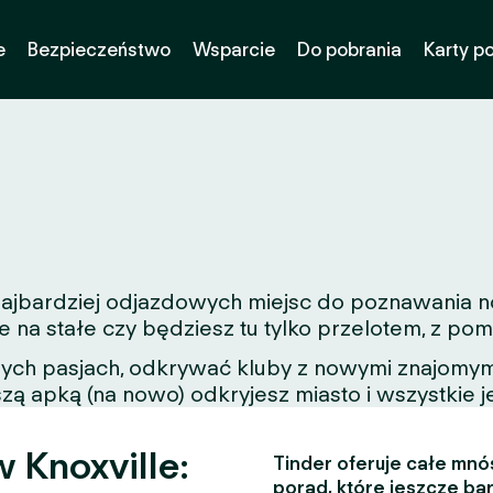
e
Bezpieczeństwo
Wsparcie
Do pobrania
Karty p
 najbardziej odjazdowych miejsc do poznawania n
e na stałe czy będziesz tu tylko przelotem, z p
nych pasjach, odkrywać kluby z nowymi znajomymi
zą apką (na nowo) odkryjesz miasto i wszystkie j
 Knoxville:
Tinder oferuje całe mnós
porad, które jeszcze bar