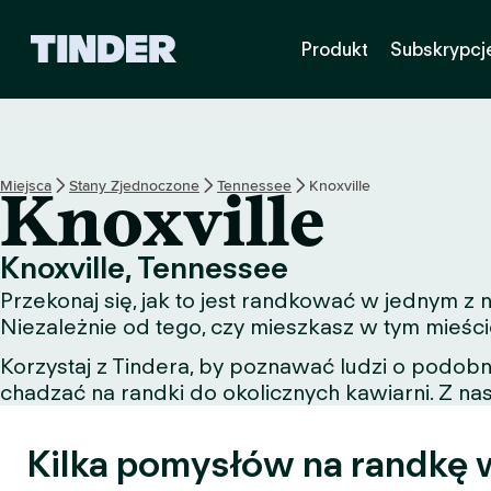
T
Produkt
Subskrypcj
i
n
d
e
r
S
Miejsca
Stany Zjednoczone
Tennessee
Knoxville
Knoxville
t
r
o
Knoxville, Tennessee
n
Przekonaj się, jak to jest randkować w jednym z
a
g
Niezależnie od tego, czy mieszkasz w tym mieści
ł
Korzystaj z Tindera, by poznawać ludzi o podob
ó
chadzać na randki do okolicznych kawiarni. Z nas
w
n
a
Kilka pomysłów na randkę w