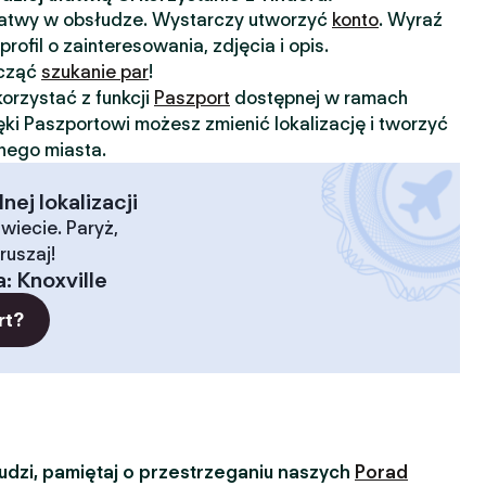
 łatwy w obsłudze. Wystarczy utworzyć
konto
. Wyraź
profil o zainteresowania, zdjęcia i opis.
ocząć
szukanie par
!
orzystać z funkcji
Paszport
dostępnej w ramach
ięki Paszportowi możesz zmienić lokalizację i tworzyć
nnego miasta.
ej lokalizacji
wiecie. Paryż,
ruszaj!
a
:
Knoxville
rt?
dzi, pamiętaj o przestrzeganiu naszych
Porad