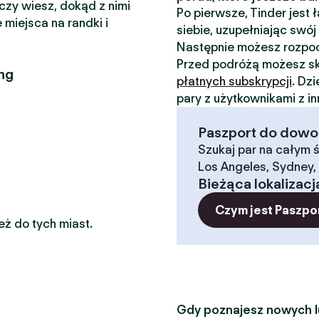
 czy wiesz, dokąd z nimi
Po pierwsze, Tinder jest
 miejsca na randki i
siebie, uzupełniając swój 
Następnie możesz rozp
Przed podróżą możesz sk
ng
płatnych subskrypcji
. Dz
pary z użytkownikami z i
Paszport do dowoln
Szukaj par na całym ś
Los Angeles, Sydney, 
Bieżąca lokalizacj
Czym jest Paszpo
eż do tych miast.
Gdy poznajesz nowych lu