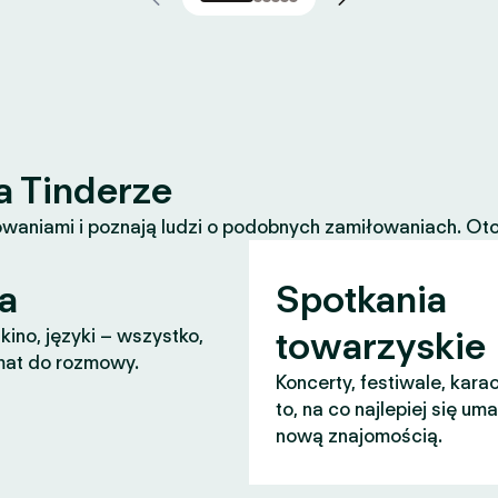
a Tinderze
waniami i poznają ludzi o podobnych zamiłowaniach. Oto k
a
Spotkania
towarzyskie
 kino, języki – wszystko,
mat do rozmowy.
Koncerty, festiwale, karao
to, na co najlepiej się um
nową znajomością.