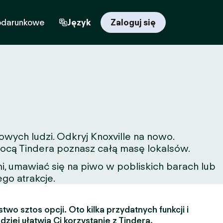
odarunkowe
Język
Zaloguj się
owych ludzi. Odkryj Knoxville na nowo.
omocą Tindera poznasz całą masę lokalsów.
, umawiać się na piwo w pobliskich barach lub
ego atrakcje.
two sztos opcji. Oto kilka przydatnych funkcji i
dziej ułatwią Ci korzystanie z Tindera.