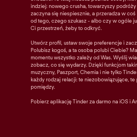
indziej: nowego crusha, towarzyszy podróży 
zaczyna się niespiesznie, a przeradza w co
od tego, czego szukasz - albo czy w ogóle ju
Ci przestrzeń, żeby to odkryć.
Utwórz profil, ustaw swoje preferencje i zacz
Polubisz kogoś, a ta osoba polubi Ciebie? M
momentu wszystko zależy od Was. Wyślij wia
zobacz, co się wydarzy. Dzięki funkcjom taki
muzyczny, Paszport, Chemia i nie tylko Tinder
każdy rodzaj relacji: te niezobowiązujące, t
pomiędzy.
Pobierz aplikację Tinder za darmo na iOS i A