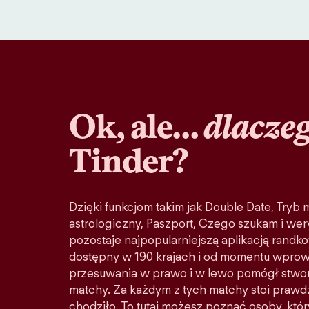
Ok, ale…
dlacze
Tinder?
Dzięki funkcjom takim jak Double Date, Tryb
astrologiczny, Paszport, Czego szukam i wery
pozostaje najpopularniejszą aplikacją randko
dostępny w 190 krajach i od momentu wprow
przesuwania w prawo i w lewo pomógł stwo
matchy. Za każdym z tych matchy stoi prawd
chodziło. To tutaj możesz poznać osoby, któ