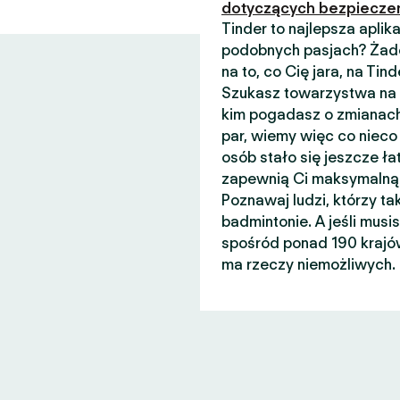
dotyczących bezpiecze
Tinder to najlepsza apli
podobnych pasjach? Żade
na to, co Cię jara, na Ti
Szukasz towarzystwa na n
kim pogadasz o zmianach
par, wiemy więc co nieco 
osób stało się jeszcze łat
zapewnią Ci maksymalną 
Poznawaj ludzi, którzy ta
badmintonie. A jeśli musi
spośród ponad 190 krajów
ma rzeczy niemożliwych.