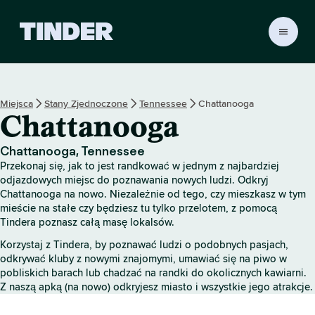
T
i
n
d
e
Miejsca
Stany Zjednoczone
Tennessee
Chattanooga
r
Chattanooga
S
t
r
Chattanooga, Tennessee
o
Przekonaj się, jak to jest randkować w jednym z najbardziej
n
odjazdowych miejsc do poznawania nowych ludzi. Odkryj
a
Chattanooga na nowo. Niezależnie od tego, czy mieszkasz w tym
mieście na stałe czy będziesz tu tylko przelotem, z pomocą
g
Tindera poznasz całą masę lokalsów.
ł
ó
Korzystaj z Tindera, by poznawać ludzi o podobnych pasjach,
w
odkrywać kluby z nowymi znajomymi, umawiać się na piwo w
n
pobliskich barach lub chadzać na randki do okolicznych kawiarni.
a
Z naszą apką (na nowo) odkryjesz miasto i wszystkie jego atrakcje.