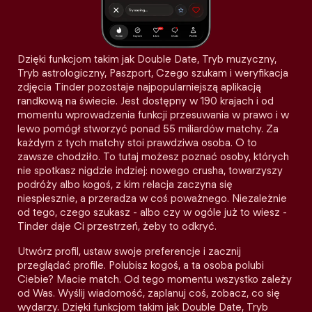
Dzięki funkcjom takim jak Double Date, Tryb muzyczny,
Tryb astrologiczny, Paszport, Czego szukam i weryfikacja
zdjęcia Tinder pozostaje najpopularniejszą aplikacją
randkową na świecie. Jest dostępny w 190 krajach i od
momentu wprowadzenia funkcji przesuwania w prawo i w
lewo pomógł stworzyć ponad 55 miliardów matchy. Za
każdym z tych matchy stoi prawdziwa osoba. O to
zawsze chodziło. To tutaj możesz poznać osoby, których
nie spotkasz nigdzie indziej: nowego crusha, towarzyszy
podróży albo kogoś, z kim relacja zaczyna się
niespiesznie, a przeradza w coś poważnego. Niezależnie
od tego, czego szukasz - albo czy w ogóle już to wiesz -
Tinder daje Ci przestrzeń, żeby to odkryć.
Utwórz profil, ustaw swoje preferencje i zacznij
przeglądać profile. Polubisz kogoś, a ta osoba polubi
Ciebie? Macie match. Od tego momentu wszystko zależy
od Was. Wyślij wiadomość, zaplanuj coś, zobacz, co się
wydarzy. Dzięki funkcjom takim jak Double Date, Tryb