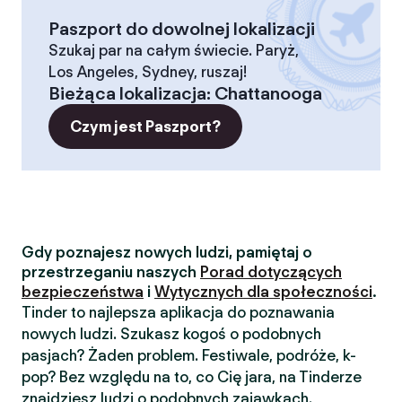
Paszport do dowolnej lokalizacji
Szukaj par na całym świecie. Paryż,
Los Angeles, Sydney, ruszaj!
Bieżąca lokalizacja
:
Chattanooga
Czym jest Paszport?
Gdy poznajesz nowych ludzi, pamiętaj o
przestrzeganiu naszych
Porad dotyczących
bezpieczeństwa
i
Wytycznych dla społeczności
.
Tinder to najlepsza aplikacja do poznawania
nowych ludzi. Szukasz kogoś o podobnych
pasjach? Żaden problem. Festiwale, podróże, k-
pop? Bez względu na to, co Cię jara, na Tinderze
znajdziesz ludzi o podobnych zajawkach.