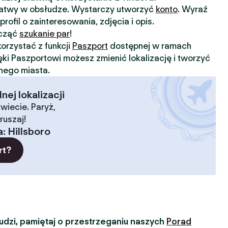
 łatwy w obsłudze. Wystarczy utworzyć
konto
. Wyraź
profil o zainteresowania, zdjęcia i opis.
ocząć
szukanie par
!
orzystać z funkcji
Paszport
dostępnej w ramach
ięki Paszportowi możesz zmienić lokalizację i tworzyć
nnego miasta.
ej lokalizacji
wiecie. Paryż,
ruszaj!
a
:
Hillsboro
rt?
dzi, pamiętaj o przestrzeganiu naszych
Porad