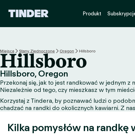
T
Produkt
Subskrypcj
i
n
d
e
r
S
Miejsca
Stany Zjednoczone
Oregon
Hillsboro
Hillsboro
t
r
o
Hillsboro, Oregon
n
Przekonaj się, jak to jest randkować w jednym z
a
g
Niezależnie od tego, czy mieszkasz w tym mieści
ł
Korzystaj z Tindera, by poznawać ludzi o podob
ó
chadzać na randki do okolicznych kawiarni. Z nas
w
n
a
Kilka pomysłów na randkę w