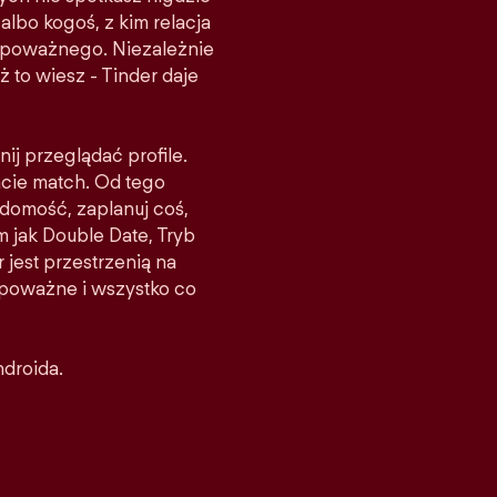
albo kogoś, z kim relacja
ś poważnego. Niezależnie
ż to wiesz - Tinder daje
nij przeglądać profile.
acie match. Od tego
domość, zaplanuj coś,
m jak Double Date, Tryb
 jest przestrzenią na
e poważne i wszystko co
ndroida.