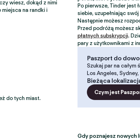
 czy wiesz, dokąd z nimi
Po pierwsze, Tinder jest
 miejsca na randki i
siebie, uzupełniając swój 
Następnie możesz rozp
Przed podróżą możesz sk
płatnych subskrypcji
. Dz
pary z użytkownikami z i
Paszport do dowoln
Szukaj par na całym ś
Los Angeles, Sydney, 
Bieżąca lokalizacj
Czym jest Paszpo
eż do tych miast.
Gdy poznajesz nowych lu