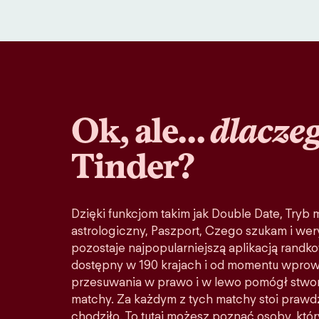
Ok, ale…
dlacze
Tinder?
Dzięki funkcjom takim jak Double Date, Tryb
astrologiczny, Paszport, Czego szukam i wery
pozostaje najpopularniejszą aplikacją randko
dostępny w 190 krajach i od momentu wprow
przesuwania w prawo i w lewo pomógł stwo
matchy. Za każdym z tych matchy stoi prawd
chodziło. To tutaj możesz poznać osoby, któ