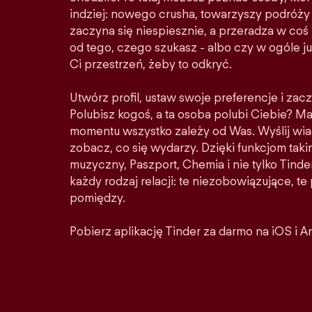
indziej: nowego crusha, towarzyszy podróży 
zaczyna się niespiesznie, a przeradza w co
od tego, czego szukasz - albo czy w ogóle ju
Ci przestrzeń, żeby to odkryć.
Utwórz profil, ustaw swoje preferencje i zacz
Polubisz kogoś, a ta osoba polubi Ciebie? M
momentu wszystko zależy od Was. Wyślij wia
zobacz, co się wydarzy. Dzięki funkcjom taki
muzyczny, Paszport, Chemia i nie tylko Tinder
każdy rodzaj relacji: te niezobowiązujące, t
pomiędzy.
Pobierz aplikację Tinder za darmo na iOS i A