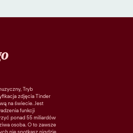
go
 muzyczny, Tryb
fikacja zdjęcia Tinder
wą na świecie. Jest
adzenia funkcji
rzyć ponad 55 miliardów
ziwa osoba. O to zawsze
rych nie spotkasz nigdzie