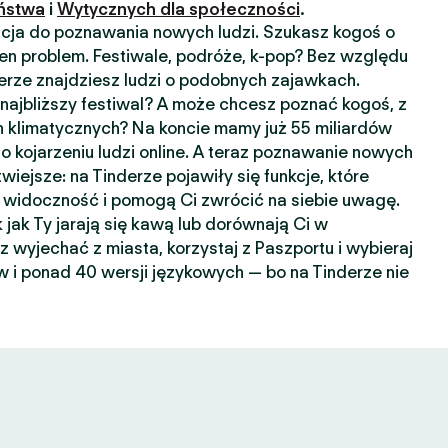
ństwa
i
Wytycznych dla społeczności
.
kacja do poznawania nowych ludzi. Szukasz kogoś o
n problem. Festiwale, podróże, k-pop? Bez względu
nderze znajdziesz ludzi o podobnych zajawkach.
ajbliższy festiwal? A może chcesz poznać kogoś, z
 klimatycznych? Na koncie mamy już 55 miliardów
o kojarzeniu ludzi online. A teraz poznawanie nowych
wiejsze: na Tinderze pojawiły się funkcje, które
widoczność i pomogą Ci zwrócić na siebie uwagę.
k jak Ty jarają się kawą lub dorównają Ci w
sz wyjechać z miasta, korzystaj z Paszportu i wybieraj
 i ponad 40 wersji językowych — bo na Tinderze nie