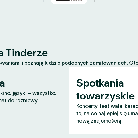
a Tinderze
waniami i poznają ludzi o podobnych zamiłowaniach. Oto k
a
Spotkania
towarzyskie
 kino, języki – wszystko,
mat do rozmowy.
Koncerty, festiwale, karao
to, na co najlepiej się um
nową znajomością.