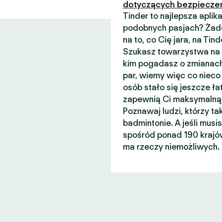
dotyczących bezpiecze
Tinder to najlepsza apli
podobnych pasjach? Żade
na to, co Cię jara, na Ti
Szukasz towarzystwa na n
kim pogadasz o zmianach
par, wiemy więc co nieco 
osób stało się jeszcze łat
zapewnią Ci maksymalną 
Poznawaj ludzi, którzy ta
badmintonie. A jeśli musi
spośród ponad 190 krajów
ma rzeczy niemożliwych.