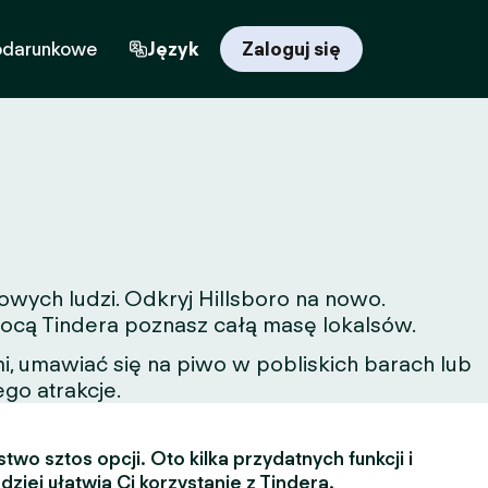
odarunkowe
Język
Zaloguj się
owych ludzi. Odkryj Hillsboro na nowo.
omocą Tindera poznasz całą masę lokalsów.
, umawiać się na piwo w pobliskich barach lub
ego atrakcje.
two sztos opcji. Oto kilka przydatnych funkcji i
dziej ułatwią Ci korzystanie z Tindera.