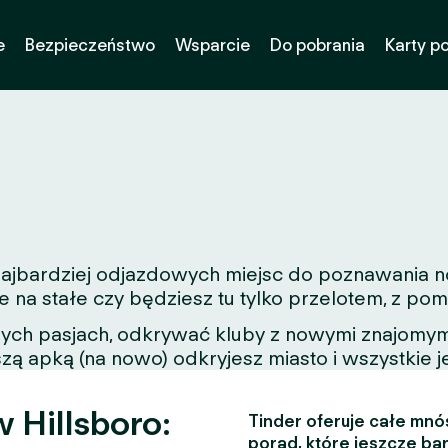
e
Bezpieczeństwo
Wsparcie
Do pobrania
Karty p
 najbardziej odjazdowych miejsc do poznawania n
e na stałe czy będziesz tu tylko przelotem, z p
nych pasjach, odkrywać kluby z nowymi znajomymi
zą apką (na nowo) odkryjesz miasto i wszystkie j
 Hillsboro:
Tinder oferuje całe mnós
porad, które jeszcze bar