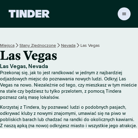
T
i
n
d
e
Miejsca
Stany Zjednoczone
Nevada
Las Vegas
r
Las Vegas
S
t
r
Las Vegas, Nevada
o
Przekonaj się, jak to jest randkować w jednym z najbardziej
n
odjazdowych miejsc do poznawania nowych ludzi. Odkryj Las
a
Vegas na nowo. Niezależnie od tego, czy mieszkasz w tym mieście
na stałe czy będziesz tu tylko przelotem, z pomocą Tindera
g
poznasz całą masę lokalsów.
ł
ó
Korzystaj z Tindera, by poznawać ludzi o podobnych pasjach,
w
odkrywać kluby z nowymi znajomymi, umawiać się na piwo w
n
pobliskich barach lub chadzać na randki do okolicznych kawiarni.
a
Z naszą apką (na nowo) odkryjesz miasto i wszystkie jego atrakcje.