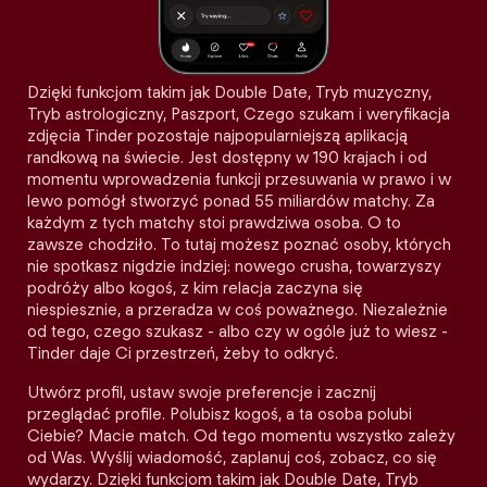
Dzięki funkcjom takim jak Double Date, Tryb muzyczny,
Tryb astrologiczny, Paszport, Czego szukam i weryfikacja
zdjęcia Tinder pozostaje najpopularniejszą aplikacją
randkową na świecie. Jest dostępny w 190 krajach i od
momentu wprowadzenia funkcji przesuwania w prawo i w
lewo pomógł stworzyć ponad 55 miliardów matchy. Za
każdym z tych matchy stoi prawdziwa osoba. O to
zawsze chodziło. To tutaj możesz poznać osoby, których
nie spotkasz nigdzie indziej: nowego crusha, towarzyszy
podróży albo kogoś, z kim relacja zaczyna się
niespiesznie, a przeradza w coś poważnego. Niezależnie
od tego, czego szukasz - albo czy w ogóle już to wiesz -
Tinder daje Ci przestrzeń, żeby to odkryć.
Utwórz profil, ustaw swoje preferencje i zacznij
przeglądać profile. Polubisz kogoś, a ta osoba polubi
Ciebie? Macie match. Od tego momentu wszystko zależy
od Was. Wyślij wiadomość, zaplanuj coś, zobacz, co się
wydarzy. Dzięki funkcjom takim jak Double Date, Tryb