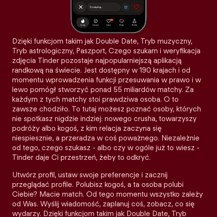
Dzięki funkcjom takim jak Double Date, Tryb muzyczny,
Tryb astrologiczny, Paszport, Czego szukam i weryfikacja
zdjęcia Tinder pozostaje najpopularniejszą aplikacją
randkową na świecie. Jest dostępny w 190 krajach i od
momentu wprowadzenia funkcji przesuwania w prawo i w
lewo pomógł stworzyć ponad 55 miliardów matchy. Za
każdym z tych matchy stoi prawdziwa osoba. O to
zawsze chodziło. To tutaj możesz poznać osoby, których
nie spotkasz nigdzie indziej: nowego crusha, towarzyszy
podróży albo kogoś, z kim relacja zaczyna się
niespiesznie, a przeradza w coś poważnego. Niezależnie
od tego, czego szukasz - albo czy w ogóle już to wiesz -
Tinder daje Ci przestrzeń, żeby to odkryć.
Utwórz profil, ustaw swoje preferencje i zacznij
przeglądać profile. Polubisz kogoś, a ta osoba polubi
Ciebie? Macie match. Od tego momentu wszystko zależy
od Was. Wyślij wiadomość, zaplanuj coś, zobacz, co się
wydarzy. Dzięki funkcjom takim jak Double Date, Tryb