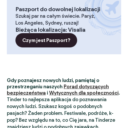
Paszport do dowolnej lokalizacji
Szukaj par na całym świecie. Paryż,
Los Angeles, Sydney, ruszaj!
Bieżąca lokalizacja
:
Visalia
Czym jest Paszport?
Gdy poznajesz nowych ludzi, pamiętaj o
przestrzeganiu naszych
Porad dotyczących
bezpieczeństwa
i
Wytycznych dla społeczności
.
Tinder to najlepsza aplikacja do poznawania
nowych ludzi. Szukasz kogoś o podobnych
pasjach? Żaden problem. Festiwale, podróże, k-
pop? Bez względu na to, co Cię jara, na Tinderze
znajdziesz ludzi o podobnych zajawkach.