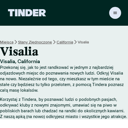
T
i
n
d
e
Miejsca
Stany Zjednoczone
California
Visalia
r
Visalia
S
t
r
Visalia, California
o
Przekonaj się, jak to jest randkować w jednym z najbardziej
n
odjazdowych miejsc do poznawania nowych ludzi. Odkryj Visalia
a
na nowo. Niezależnie od tego, czy mieszkasz w tym mieście na
stałe czy będziesz tu tylko przelotem, z pomocą Tindera poznasz
g
całą masę lokalsów.
ł
ó
Korzystaj z Tindera, by poznawać ludzi o podobnych pasjach,
w
odkrywać kluby z nowymi znajomymi, umawiać się na piwo w
n
pobliskich barach lub chadzać na randki do okolicznych kawiarni.
a
Z naszą apką (na nowo) odkryjesz miasto i wszystkie jego atrakcje.