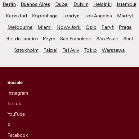
Berlin
Buenos Aires
Dubaj
Dublin
Helsinki
Istambuł
Kapsztad
Kopenhaga
Londyn
Los Angeles
Madryt
Melbourne
Miami
Nowy Jork
Oslo
Paryż
Praga
Rio de Janeiro
Rzym
San Francisco
São Paulo
Seul
Sztokholm
Taipei
Tel Aviv
Tokio
Warszawa
Sociale
Instagram
TikTok
YouTube
X
Facebook