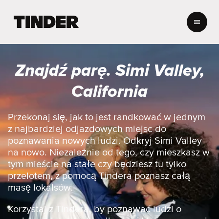
T
i
n
d
e
Znajdź parę. Simi Valley,
r
S
California
t
r
o
Przekonaj się, jak to jest randkować w jednym
n
z najbardziej odjazdowych miejsc do
a
poznawania nowych ludzi. Odkryj Simi Valley
g
na nowo. Niezależnie od tego, czy mieszkasz w
ł
tym mieście na stałe czy będziesz tu tylko
ó
w
przelotem, z pomocą Tindera poznasz całą
n
masę lokalsów.
a
Korzystaj z Tindera, by poznawać ludzi o