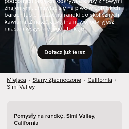
podobnych pasjach, odkrywać kluby z nowymi
znajomymi, umawiać się na piwo w pobliskich
barach lub chadzać na randki do okolicznych
kawiarni. Z naszą apką (na nowo) odkryjesz
miasto i wszystkie jego atrakcje.
Dołącz już teraz
Miejsca
›
Stany Zjednoczone
›
California
›
Simi Valley
Pomysły na randkę. Simi Valley,
California