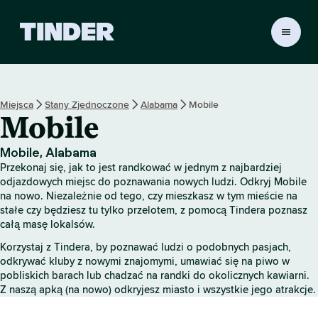
T
i
n
d
e
Miejsca
Stany Zjednoczone
Alabama
Mobile
r
Mobile
S
t
r
Mobile, Alabama
o
Przekonaj się, jak to jest randkować w jednym z najbardziej
n
odjazdowych miejsc do poznawania nowych ludzi. Odkryj Mobile
a
na nowo. Niezależnie od tego, czy mieszkasz w tym mieście na
stałe czy będziesz tu tylko przelotem, z pomocą Tindera poznasz
g
całą masę lokalsów.
ł
ó
Korzystaj z Tindera, by poznawać ludzi o podobnych pasjach,
w
odkrywać kluby z nowymi znajomymi, umawiać się na piwo w
n
pobliskich barach lub chadzać na randki do okolicznych kawiarni.
a
Z naszą apką (na nowo) odkryjesz miasto i wszystkie jego atrakcje.