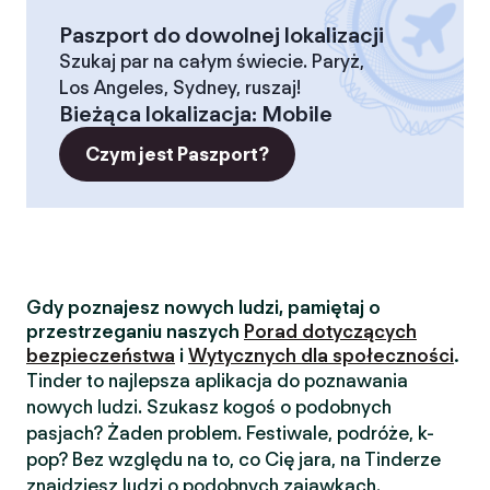
Paszport do dowolnej lokalizacji
Szukaj par na całym świecie. Paryż,
Los Angeles, Sydney, ruszaj!
Bieżąca lokalizacja
:
Mobile
Czym jest Paszport?
Gdy poznajesz nowych ludzi, pamiętaj o
przestrzeganiu naszych
Porad dotyczących
bezpieczeństwa
i
Wytycznych dla społeczności
.
Tinder to najlepsza aplikacja do poznawania
nowych ludzi. Szukasz kogoś o podobnych
pasjach? Żaden problem. Festiwale, podróże, k-
pop? Bez względu na to, co Cię jara, na Tinderze
znajdziesz ludzi o podobnych zajawkach.