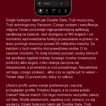
Dzięki funkcjom takim jak Double Date, Tryb muzyczny,
Tryb astrologiczny, Paszport, Czego szukam i weryfikacja
zdjęcia Tinder pozostaje najpopularniejszą aplikacją
randkową na świecie. Jest dostępny w 190 krajach i od
momentu wprowadzenia funkcji przesuwania w prawo i w
lewo pomógł stworzyć ponad 55 miliardów matchy. Za
każdym z tych matchy stoi prawdziwa osoba. O to
zawsze chodziło. To tutaj możesz poznać osoby, których
nie spotkasz nigdzie indziej: nowego crusha, towarzyszy
podróży albo kogoś, z kim relacja zaczyna się
niespiesznie, a przeradza w coś poważnego. Niezależnie
od tego, czego szukasz - albo czy w ogóle już to wiesz -
Tinder daje Ci przestrzeń, żeby to odkryć.
Utwórz profil, ustaw swoje preferencje i zacznij
przeglądać profile. Polubisz kogoś, a ta osoba polubi
Ciebie? Macie match. Od tego momentu wszystko zależy
od Was. Wyślij wiadomość, zaplanuj coś, zobacz, co się
wydarzy. Dzięki funkcjom takim jak Double Date, Tryb