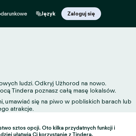
odarunkowe
Język
Zaloguj się
nowych ludzi. Odkryj Użhorod na nowo.
omocą Tindera poznasz całą masę lokalsów.
, umawiać się na piwo w pobliskich barach lub
ego atrakcje.
two sztos opcji. Oto kilka przydatnych funkcji i
dziej ułatwią Ci korzystanie z Tindera.