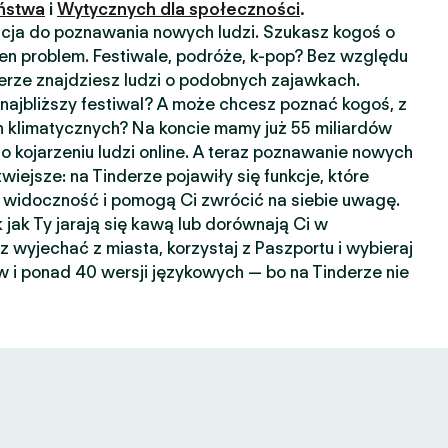
ństwa
i
Wytycznych dla społeczności
.
kacja do poznawania nowych ludzi. Szukasz kogoś o
n problem. Festiwale, podróże, k-pop? Bez względu
nderze znajdziesz ludzi o podobnych zajawkach.
ajbliższy festiwal? A może chcesz poznać kogoś, z
 klimatycznych? Na koncie mamy już 55 miliardów
o kojarzeniu ludzi online. A teraz poznawanie nowych
wiejsze: na Tinderze pojawiły się funkcje, które
widoczność i pomogą Ci zwrócić na siebie uwagę.
k jak Ty jarają się kawą lub dorównają Ci w
sz wyjechać z miasta, korzystaj z Paszportu i wybieraj
 i ponad 40 wersji językowych — bo na Tinderze nie