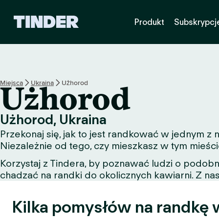
T
Produkt
Subskrypcj
i
n
d
e
r
S
Miejsca
Ukraina
Użhorod
Użhorod
t
r
o
Użhorod, Ukraina
n
Przekonaj się, jak to jest randkować w jednym 
a
g
Niezależnie od tego, czy mieszkasz w tym mieści
ł
Korzystaj z Tindera, by poznawać ludzi o podob
ó
chadzać na randki do okolicznych kawiarni. Z nas
w
n
a
Kilka pomysłów na randkę 