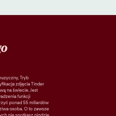
go
 muzyczny, Tryb
fikacja zdjęcia Tinder
wą na świecie. Jest
adzenia funkcji
rzyć ponad 55 miliardów
ziwa osoba. O to zawsze
rych nie spotkasz nigdzie