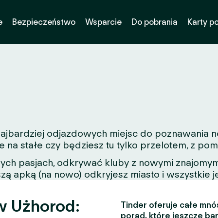
e
Bezpieczeństwo
Wsparcie
Do pobrania
Karty p
z najbardziej odjazdowych miejsc do poznawania 
e na stałe czy będziesz tu tylko przelotem, z p
nych pasjach, odkrywać kluby z nowymi znajomymi
zą apką (na nowo) odkryjesz miasto i wszystkie j
w Użhorod:
Tinder oferuje całe mnós
porad, które jeszcze bar