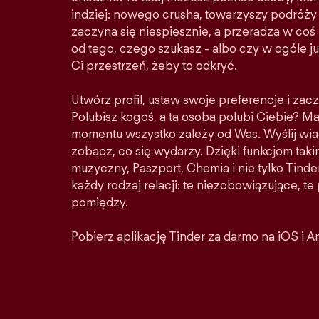
indziej: nowego crusha, towarzyszy podróży 
zaczyna się niespiesznie, a przeradza w co
od tego, czego szukasz - albo czy w ogóle ju
Ci przestrzeń, żeby to odkryć.
Utwórz profil, ustaw swoje preferencje i zacz
Polubisz kogoś, a ta osoba polubi Ciebie? M
momentu wszystko zależy od Was. Wyślij wia
zobacz, co się wydarzy. Dzięki funkcjom taki
muzyczny, Paszport, Chemia i nie tylko Tinder
każdy rodzaj relacji: te niezobowiązujące, t
pomiędzy.
Pobierz aplikację Tinder za darmo na iOS i A