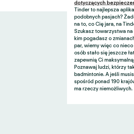
dotyczących bezpiecze
Tinder to najlepsza apli
podobnych pasjach? Żade
na to, co Cię jara, na Ti
Szukasz towarzystwa na n
kim pogadasz o zmianach
par, wiemy więc co nieco 
osób stało się jeszcze łat
zapewnią Ci maksymalną 
Poznawaj ludzi, którzy ta
badmintonie. A jeśli musi
spośród ponad 190 krajów
ma rzeczy niemożliwych.