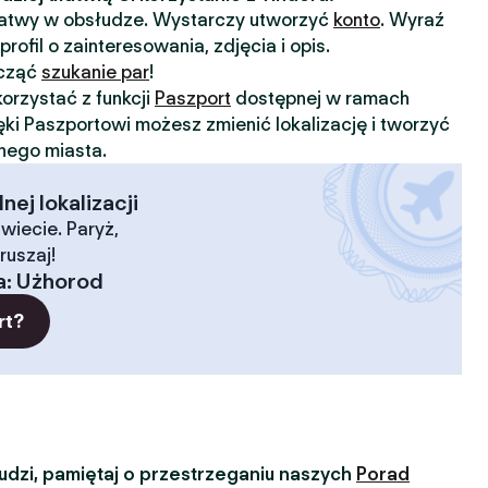
 łatwy w obsłudze. Wystarczy utworzyć
konto
. Wyraź
profil o zainteresowania, zdjęcia i opis.
ocząć
szukanie par
!
orzystać z funkcji
Paszport
dostępnej w ramach
ięki Paszportowi możesz zmienić lokalizację i tworzyć
nnego miasta.
ej lokalizacji
wiecie. Paryż,
ruszaj!
a
:
Użhorod
rt?
dzi, pamiętaj o przestrzeganiu naszych
Porad