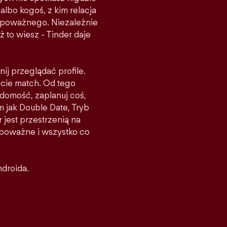
albo kogoś, z kim relacja
ś poważnego. Niezależnie
ż to wiesz - Tinder daje
nij przeglądać profile.
acie match. Od tego
domość, zaplanuj coś,
m jak Double Date, Tryb
 jest przestrzenią na
e poważne i wszystko co
ndroida.