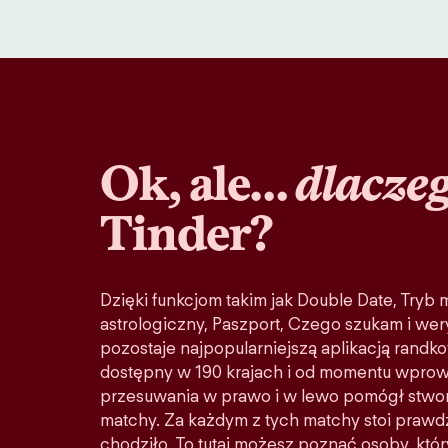
Ok, ale…
dlacze
Tinder?
Dzięki funkcjom takim jak Double Date, Tryb
astrologiczny, Paszport, Czego szukam i wery
pozostaje najpopularniejszą aplikacją randko
dostępny w 190 krajach i od momentu wprow
przesuwania w prawo i w lewo pomógł stwo
matchy. Za każdym z tych matchy stoi prawd
chodziło. To tutaj możesz poznać osoby, któ