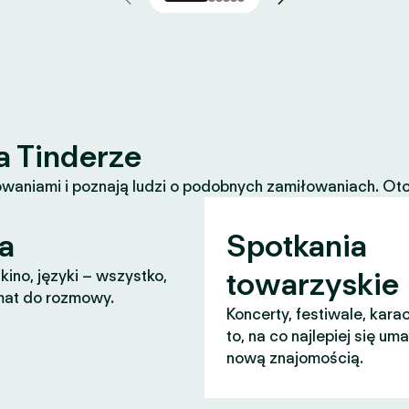
a Tinderze
waniami i poznają ludzi o podobnych zamiłowaniach. Oto k
a
Spotkania
towarzyskie
 kino, języki – wszystko,
mat do rozmowy.
Koncerty, festiwale, karao
to, na co najlepiej się um
nową znajomością.