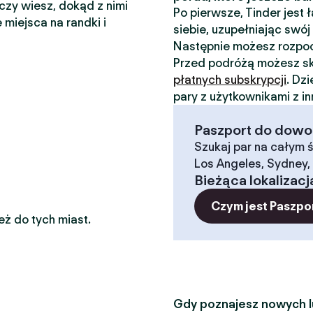
 czy wiesz, dokąd z nimi
Po pierwsze, Tinder jest
 miejsca na randki i
siebie, uzupełniając swój 
Następnie możesz rozp
Przed podróżą możesz sk
płatnych subskrypcji
. Dz
pary z użytkownikami z i
Paszport do dowoln
Szukaj par na całym ś
Los Angeles, Sydney, 
Bieżąca lokalizacj
Czym jest Paszpo
eż do tych miast.
Gdy poznajesz nowych lu