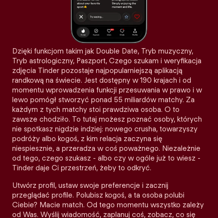
Dzięki funkcjom takim jak Double Date, Tryb muzyczny,
Tryb astrologiczny, Paszport, Czego szukam i weryfikacja
zdjęcia Tinder pozostaje najpopularniejszą aplikacją
randkową na świecie. Jest dostępny w 190 krajach i od
momentu wprowadzenia funkcji przesuwania w prawo i w
lewo pomógł stworzyć ponad 55 miliardów matchy. Za
każdym z tych matchy stoi prawdziwa osoba. O to
zawsze chodziło. To tutaj możesz poznać osoby, których
nie spotkasz nigdzie indziej: nowego crusha, towarzyszy
podróży albo kogoś, z kim relacja zaczyna się
niespiesznie, a przeradza w coś poważnego. Niezależnie
od tego, czego szukasz - albo czy w ogóle już to wiesz -
Tinder daje Ci przestrzeń, żeby to odkryć.
Utwórz profil, ustaw swoje preferencje i zacznij
przeglądać profile. Polubisz kogoś, a ta osoba polubi
Ciebie? Macie match. Od tego momentu wszystko zależy
od Was. Wyślij wiadomość, zaplanuj coś, zobacz, co się