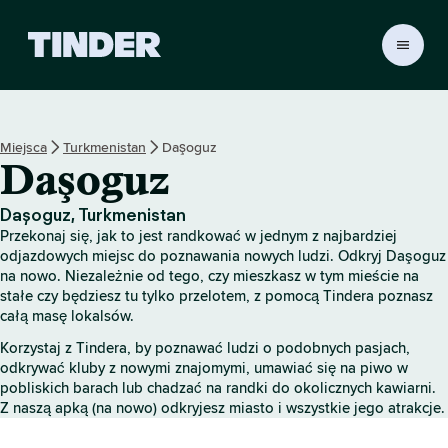
T
i
n
d
e
Miejsca
Turkmenistan
Daşoguz
r
Daşoguz
S
t
r
Daşoguz, Turkmenistan
o
Przekonaj się, jak to jest randkować w jednym z najbardziej
n
odjazdowych miejsc do poznawania nowych ludzi. Odkryj Daşoguz
a
na nowo. Niezależnie od tego, czy mieszkasz w tym mieście na
stałe czy będziesz tu tylko przelotem, z pomocą Tindera poznasz
g
całą masę lokalsów.
ł
ó
Korzystaj z Tindera, by poznawać ludzi o podobnych pasjach,
w
odkrywać kluby z nowymi znajomymi, umawiać się na piwo w
n
pobliskich barach lub chadzać na randki do okolicznych kawiarni.
a
Z naszą apką (na nowo) odkryjesz miasto i wszystkie jego atrakcje.