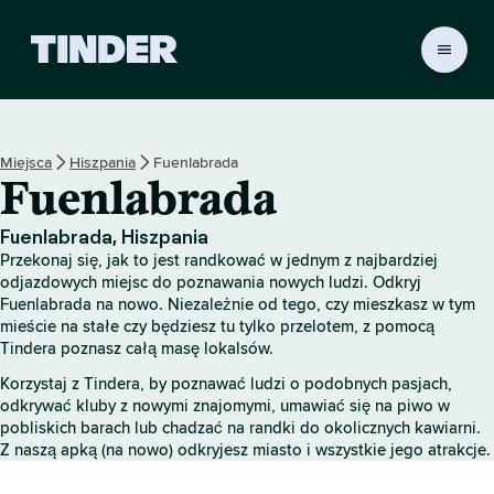
T
i
n
d
e
Miejsca
Hiszpania
Fuenlabrada
r
Fuenlabrada
S
t
r
Fuenlabrada, Hiszpania
o
Przekonaj się, jak to jest randkować w jednym z najbardziej
n
odjazdowych miejsc do poznawania nowych ludzi. Odkryj
a
Fuenlabrada na nowo. Niezależnie od tego, czy mieszkasz w tym
mieście na stałe czy będziesz tu tylko przelotem, z pomocą
g
Tindera poznasz całą masę lokalsów.
ł
ó
Korzystaj z Tindera, by poznawać ludzi o podobnych pasjach,
w
odkrywać kluby z nowymi znajomymi, umawiać się na piwo w
n
pobliskich barach lub chadzać na randki do okolicznych kawiarni.
a
Z naszą apką (na nowo) odkryjesz miasto i wszystkie jego atrakcje.