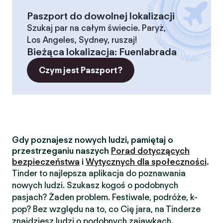
Paszport do dowolnej lokalizacji
Szukaj par na całym świecie. Paryż,
Los Angeles, Sydney, ruszaj!
Bieżąca lokalizacja
:
Fuenlabrada
Czym jest Paszport?
Gdy poznajesz nowych ludzi, pamiętaj o
przestrzeganiu naszych
Porad dotyczących
bezpieczeństwa
i
Wytycznych dla społeczności
.
Tinder to najlepsza aplikacja do poznawania
nowych ludzi. Szukasz kogoś o podobnych
pasjach? Żaden problem. Festiwale, podróże, k-
pop? Bez względu na to, co Cię jara, na Tinderze
znajdziesz ludzi o podobnych zajawkach.