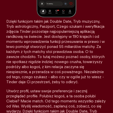
Dzięki funkcjom takim jak Double Date, Tryb muzyczny,
Tryb astrologiczny, Paszport, Czego szukam i weryfikacja
zdjęcia Tinder pozostaje najpopularniejszą aplikacją
randkową na świecie. Jest dostępny w 190 krajach i od
momentu wprowadzenia funkcji przesuwania w prawo i w
lewo pomógł stworzyć ponad 55 miliardów matchy. Za
każdym z tych matchy stoi prawdziwa osoba. O to
zawsze chodziło. To tutaj możesz poznać osoby, których
nie spotkasz nigdzie indziej: nowego crusha, towarzyszy
podróży albo kogoś, z kim relacja zaczyna się
niespiesznie, a przeradza w coś poważnego. Niezależnie
od tego, czego szukasz - albo czy w ogóle już to wiesz -
Tinder daje Ci przestrzeń, żeby to odkryć.
Utwórz profil, ustaw swoje preferencje i zacznij
przeglądać profile. Polubisz kogoś, a ta osoba polubi
Ciebie? Macie match. Od tego momentu wszystko zależy
od Was. Wyślij wiadomość, zaplanuj coś, zobacz, co się
wydarzy. Dzięki funkcjom takim jak Double Date, Tryb