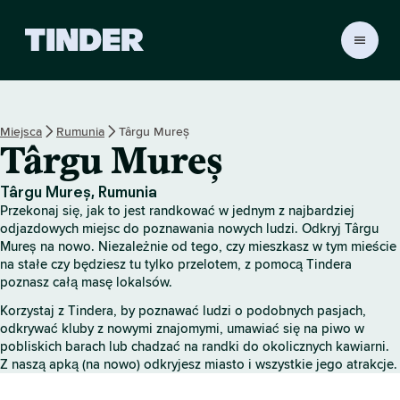
T
i
n
d
e
Miejsca
Rumunia
Târgu Mureș
r
Târgu Mureș
S
t
r
Târgu Mureș, Rumunia
o
Przekonaj się, jak to jest randkować w jednym z najbardziej
n
odjazdowych miejsc do poznawania nowych ludzi. Odkryj Târgu
a
Mureș na nowo. Niezależnie od tego, czy mieszkasz w tym mieście
na stałe czy będziesz tu tylko przelotem, z pomocą Tindera
g
poznasz całą masę lokalsów.
ł
ó
Korzystaj z Tindera, by poznawać ludzi o podobnych pasjach,
w
odkrywać kluby z nowymi znajomymi, umawiać się na piwo w
n
pobliskich barach lub chadzać na randki do okolicznych kawiarni.
a
Z naszą apką (na nowo) odkryjesz miasto i wszystkie jego atrakcje.