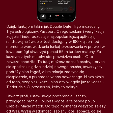
Dzięki funkcjom takim jak Double Date, Tryb muzyczny,
Tryb astrologiczny, Paszport, Czego szukam i weryfikacja
zdjęcia Tinder pozostaje najpopularniejszą aplikacją
randkową na świecie. Jest dostępny w 190 krajach i od
momentu wprowadzenia funkcji przesuwania w prawo i w
lewo pomógł stworzyć ponad 55 miliardów matchy. Za
każdym z tych matchy stoi prawdziwa osoba. O to
zawsze chodziło. To tutaj możesz poznać osoby, których
nie spotkasz nigdzie indziej: nowego crusha, towarzyszy
podróży albo kogoś, z kim relacja zaczyna się
niespiesznie, a przeradza w coś poważnego. Niezależnie
od tego, czego szukasz - albo czy w ogóle już to wiesz -
Tinder daje Ci przestrzeń, żeby to odkryć.
Utwórz profil, ustaw swoje preferencje i zacznij
przeglądać profile. Polubisz kogoś, a ta osoba polubi
Ciebie? Macie match. Od tego momentu wszystko zależy
od Was. Wyślij wiadomość, zaplanuj coś, zobacz, co się