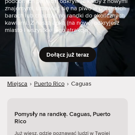
podobnych pasjach, odkrywać kluby z nowymi
znajomymi, umawiać się na piwo w pobliskich
barach lub chadzać na randki do okolicznych
kawiarni. Z naszą apką (na nowo) odkryjesz
miasto i wszystkie jego atrakcje.
Dołącz już teraz
Miejsca
›
Puerto Rico
›
Caguas
Pomysły na randkę. Caguas, Puerto
Rico
Już wiesz, gdzie poznawać ludzi w Twojej