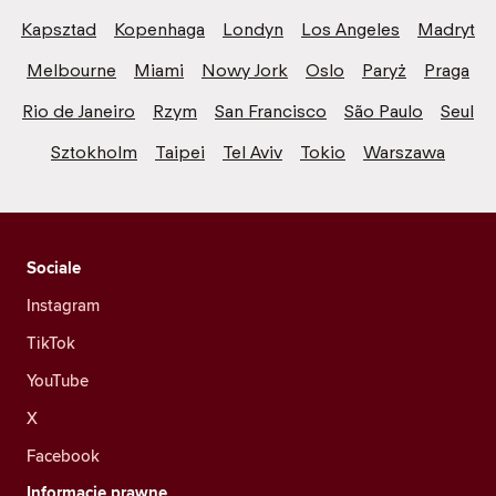
Kapsztad
Kopenhaga
Londyn
Los Angeles
Madryt
Melbourne
Miami
Nowy Jork
Oslo
Paryż
Praga
Rio de Janeiro
Rzym
San Francisco
São Paulo
Seul
Sztokholm
Taipei
Tel Aviv
Tokio
Warszawa
Sociale
Instagram
TikTok
YouTube
X
Facebook
Informacje prawne