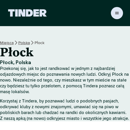
T
i
n
d
e
Miejsca
Polska
Płock
r
Płock
S
t
r
Płock, Polska
o
Przekonaj się, jak to jest randkować w jednym z najbardziej
n
odjazdowych miejsc do poznawania nowych ludzi. Odkryj Płock na
a
nowo. Niezależnie od tego, czy mieszkasz w tym mieście na stałe
czy będziesz tu tylko przelotem, z pomocą Tindera poznasz całą
g
masę lokalsów.
ł
ó
Korzystaj z Tindera, by poznawać ludzi o podobnych pasjach,
w
odkrywać kluby z nowymi znajomymi, umawiać się na piwo w
n
pobliskich barach lub chadzać na randki do okolicznych kawiarni.
a
Z naszą apką (na nowo) odkryjesz miasto i wszystkie jego atrakcje.