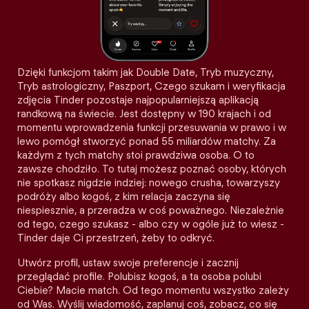
Dzięki funkcjom takim jak Double Date, Tryb muzyczny,
Tryb astrologiczny, Paszport, Czego szukam i weryfikacja
zdjęcia Tinder pozostaje najpopularniejszą aplikacją
randkową na świecie. Jest dostępny w 190 krajach i od
momentu wprowadzenia funkcji przesuwania w prawo i w
lewo pomógł stworzyć ponad 55 miliardów matchy. Za
każdym z tych matchy stoi prawdziwa osoba. O to
zawsze chodziło. To tutaj możesz poznać osoby, których
nie spotkasz nigdzie indziej: nowego crusha, towarzyszy
podróży albo kogoś, z kim relacja zaczyna się
niespiesznie, a przeradza w coś poważnego. Niezależnie
od tego, czego szukasz - albo czy w ogóle już to wiesz -
Tinder daje Ci przestrzeń, żeby to odkryć.
Utwórz profil, ustaw swoje preferencje i zacznij
przeglądać profile. Polubisz kogoś, a ta osoba polubi
Ciebie? Macie match. Od tego momentu wszystko zależy
od Was. Wyślij wiadomość, zaplanuj coś, zobacz, co się