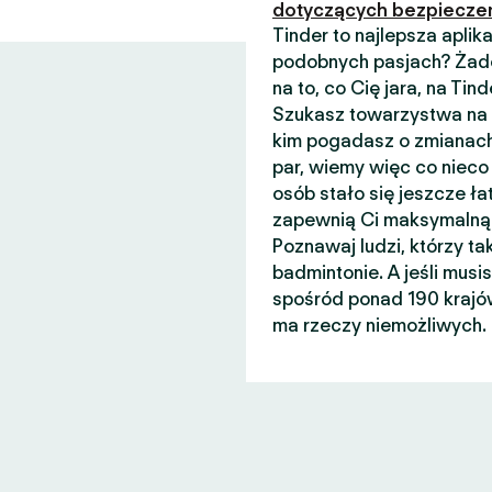
dotyczących bezpiecze
Tinder to najlepsza apli
podobnych pasjach? Żade
na to, co Cię jara, na Ti
Szukasz towarzystwa na n
kim pogadasz o zmianach
par, wiemy więc co nieco 
osób stało się jeszcze łat
zapewnią Ci maksymalną 
Poznawaj ludzi, którzy ta
badmintonie. A jeśli musi
spośród ponad 190 krajów
ma rzeczy niemożliwych.