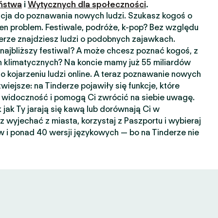
ństwa
i
Wytycznych dla społeczności
.
kacja do poznawania nowych ludzi. Szukasz kogoś o
n problem. Festiwale, podróże, k-pop? Bez względu
nderze znajdziesz ludzi o podobnych zajawkach.
ajbliższy festiwal? A może chcesz poznać kogoś, z
 klimatycznych? Na koncie mamy już 55 miliardów
o kojarzeniu ludzi online. A teraz poznawanie nowych
wiejsze: na Tinderze pojawiły się funkcje, które
widoczność i pomogą Ci zwrócić na siebie uwagę.
k jak Ty jarają się kawą lub dorównają Ci w
sz wyjechać z miasta, korzystaj z Paszportu i wybieraj
 i ponad 40 wersji językowych — bo na Tinderze nie