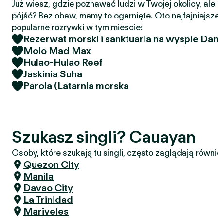
Już wiesz, gdzie poznawać ludzi w Twojej okolicy, ale
pójść? Bez obaw, mamy to ogarnięte. Oto najfajniejsze
popularne rozrywki w tym mieście:
Rezerwat morski i sanktuaria na wyspie Da
Molo Mad Max
Hulao-Hulao Reef
Jaskinia Suha
Parola (Latarnia morska
Szukasz singli? Cauayan
Osoby, które szukają tu singli, często zaglądają równi
Quezon City
Manila
Davao City
La Trinidad
Mariveles