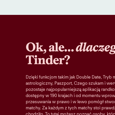
Ok, ale…
dlacze
Tinder?
Dzięki funkcjom takim jak Double Date, Tryb
astrologiczny, Paszport, Czego szukam i wery
pozostaje najpopularniejszą aplikacją randko
dostępny w 190 krajach i od momentu wprow
przesuwania w prawo i w lewo pomógł stwo
matchy. Za każdym z tych matchy stoi prawd
chodziło. To tutaj możesz poznać osoby, któ