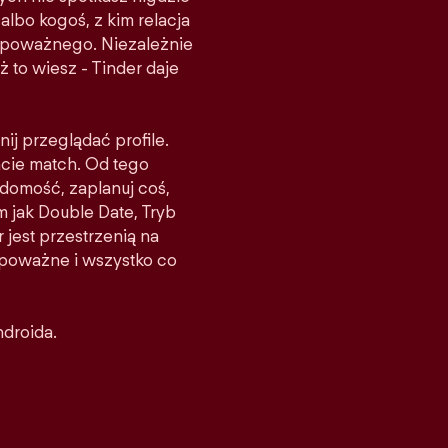
albo kogoś, z kim relacja
ś poważnego. Niezależnie
ż to wiesz - Tinder daje
nij przeglądać profile.
acie match. Od tego
domość, zaplanuj coś,
m jak Double Date, Tryb
 jest przestrzenią na
e poważne i wszystko co
ndroida.