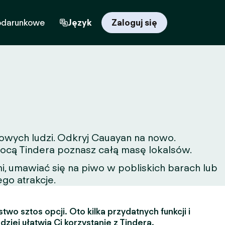
odarunkowe
Język
Zaloguj się
nowych ludzi. Odkryj Cauayan na nowo.
omocą Tindera poznasz całą masę lokalsów.
, umawiać się na piwo w pobliskich barach lub
ego atrakcje.
two sztos opcji. Oto kilka przydatnych funkcji i
dziej ułatwią Ci korzystanie z Tindera.