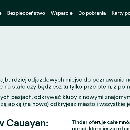
e
Bezpieczeństwo
Wsparcie
Do pobrania
Karty p
z najbardziej odjazdowych miejsc do poznawania 
e na stałe czy będziesz tu tylko przelotem, z p
nych pasjach, odkrywać kluby z nowymi znajomymi
zą apką (na nowo) odkryjesz miasto i wszystkie j
w Cauayan:
Tinder oferuje całe mnós
porad, które jeszcze bar