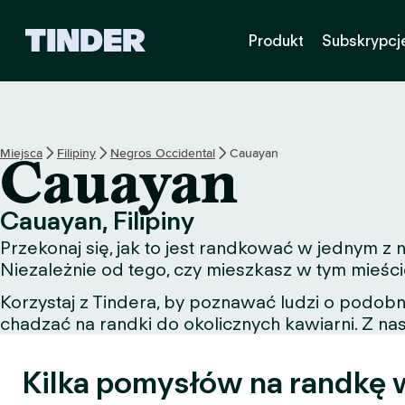
T
Produkt
Subskrypcj
i
n
d
e
r
S
Miejsca
Filipiny
Negros Occidental
Cauayan
Cauayan
t
r
o
Cauayan, Filipiny
n
Przekonaj się, jak to jest randkować w jednym 
a
g
Niezależnie od tego, czy mieszkasz w tym mieści
ł
Korzystaj z Tindera, by poznawać ludzi o podob
ó
chadzać na randki do okolicznych kawiarni. Z nas
w
n
a
Kilka pomysłów na randkę 