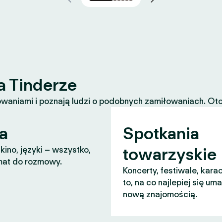
a Tinderze
waniami i poznają ludzi o podobnych zamiłowaniach. Oto k
a
Spotkania
towarzyskie
 kino, języki – wszystko,
mat do rozmowy.
Koncerty, festiwale, karao
to, na co najlepiej się um
nową znajomością.