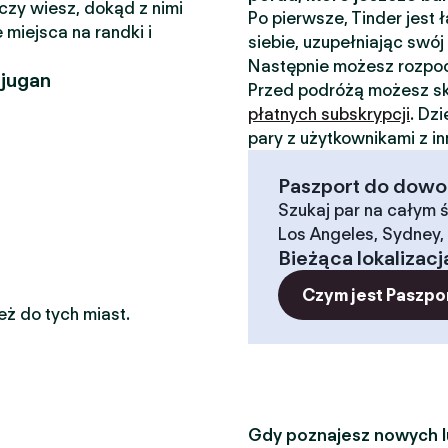
 czy wiesz, dokąd z nimi
Po pierwsze, Tinder jest
 miejsca na randki i
siebie, uzupełniając swój 
Następnie możesz rozp
njugan
Przed podróżą możesz sk
płatnych subskrypcji
. Dz
pary z użytkownikami z i
Paszport do dowoln
Szukaj par na całym ś
Los Angeles, Sydney, 
Bieżąca lokalizacj
Czym jest Paszpo
eż do tych miast.
Gdy poznajesz nowych lu