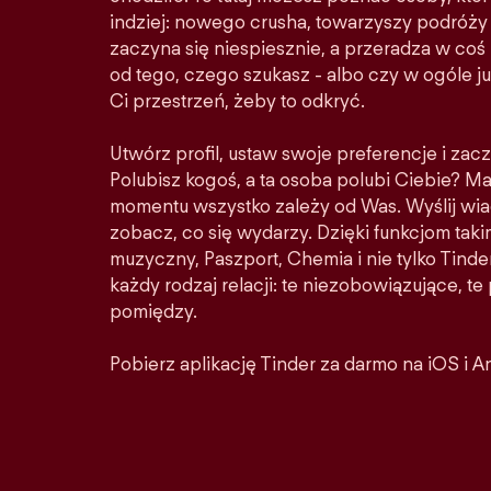
indziej: nowego crusha, towarzyszy podróży 
zaczyna się niespiesznie, a przeradza w co
od tego, czego szukasz - albo czy w ogóle ju
Ci przestrzeń, żeby to odkryć.
Utwórz profil, ustaw swoje preferencje i zacz
Polubisz kogoś, a ta osoba polubi Ciebie? M
momentu wszystko zależy od Was. Wyślij wia
zobacz, co się wydarzy. Dzięki funkcjom taki
muzyczny, Paszport, Chemia i nie tylko Tinder
każdy rodzaj relacji: te niezobowiązujące, t
pomiędzy.
Pobierz aplikację Tinder za darmo na iOS i A