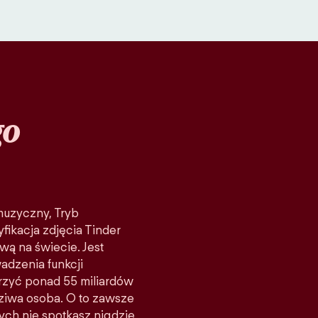
go
 muzyczny, Tryb
fikacja zdjęcia Tinder
wą na świecie. Jest
adzenia funkcji
rzyć ponad 55 miliardów
ziwa osoba. O to zawsze
rych nie spotkasz nigdzie