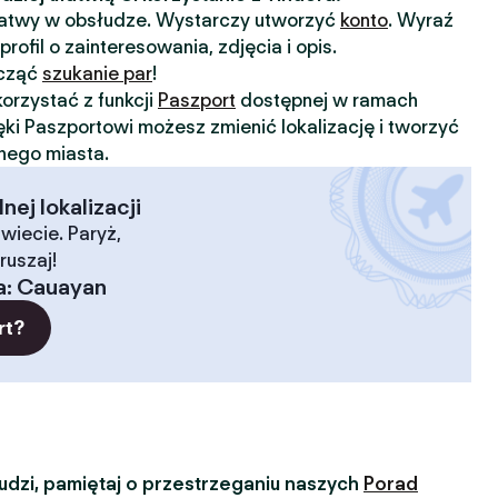
 łatwy w obsłudze. Wystarczy utworzyć
konto
. Wyraź
profil o zainteresowania, zdjęcia i opis.
ocząć
szukanie par
!
orzystać z funkcji
Paszport
dostępnej w ramach
ięki Paszportowi możesz zmienić lokalizację i tworzyć
nnego miasta.
ej lokalizacji
wiecie. Paryż,
ruszaj!
a
:
Cauayan
rt?
dzi, pamiętaj o przestrzeganiu naszych
Porad