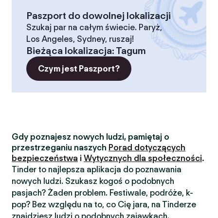
Paszport do dowolnej lokalizacji
Szukaj par na całym świecie. Paryż,
Los Angeles, Sydney, ruszaj!
Bieżąca lokalizacja
:
Tagum
Czym jest Paszport?
Gdy poznajesz nowych ludzi, pamiętaj o
przestrzeganiu naszych
Porad dotyczących
bezpieczeństwa
i
Wytycznych dla społeczności
.
Tinder to najlepsza aplikacja do poznawania
nowych ludzi. Szukasz kogoś o podobnych
pasjach? Żaden problem. Festiwale, podróże, k-
pop? Bez względu na to, co Cię jara, na Tinderze
znajdziesz ludzi o podobnych zajawkach.