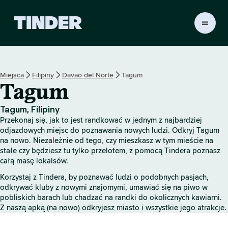
T
i
n
d
e
Miejsca
Filipiny
Davao del Norte
Tagum
r
Tagum
S
t
r
Tagum, Filipiny
o
Przekonaj się, jak to jest randkować w jednym z najbardziej
n
odjazdowych miejsc do poznawania nowych ludzi. Odkryj Tagum
a
na nowo. Niezależnie od tego, czy mieszkasz w tym mieście na
stałe czy będziesz tu tylko przelotem, z pomocą Tindera poznasz
g
całą masę lokalsów.
ł
ó
Korzystaj z Tindera, by poznawać ludzi o podobnych pasjach,
w
odkrywać kluby z nowymi znajomymi, umawiać się na piwo w
n
pobliskich barach lub chadzać na randki do okolicznych kawiarni.
a
Z naszą apką (na nowo) odkryjesz miasto i wszystkie jego atrakcje.