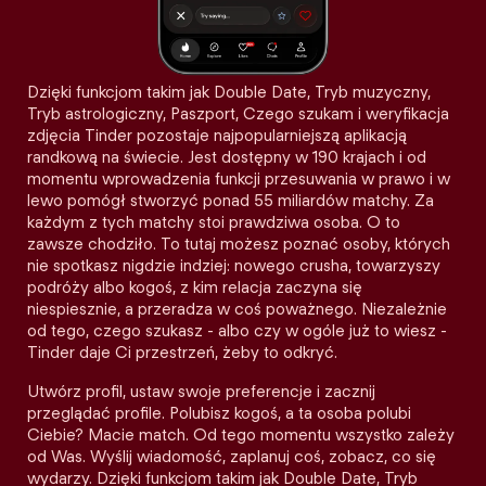
Dzięki funkcjom takim jak Double Date, Tryb muzyczny,
Tryb astrologiczny, Paszport, Czego szukam i weryfikacja
zdjęcia Tinder pozostaje najpopularniejszą aplikacją
randkową na świecie. Jest dostępny w 190 krajach i od
momentu wprowadzenia funkcji przesuwania w prawo i w
lewo pomógł stworzyć ponad 55 miliardów matchy. Za
każdym z tych matchy stoi prawdziwa osoba. O to
zawsze chodziło. To tutaj możesz poznać osoby, których
nie spotkasz nigdzie indziej: nowego crusha, towarzyszy
podróży albo kogoś, z kim relacja zaczyna się
niespiesznie, a przeradza w coś poważnego. Niezależnie
od tego, czego szukasz - albo czy w ogóle już to wiesz -
Tinder daje Ci przestrzeń, żeby to odkryć.
Utwórz profil, ustaw swoje preferencje i zacznij
przeglądać profile. Polubisz kogoś, a ta osoba polubi
Ciebie? Macie match. Od tego momentu wszystko zależy
od Was. Wyślij wiadomość, zaplanuj coś, zobacz, co się
wydarzy. Dzięki funkcjom takim jak Double Date, Tryb