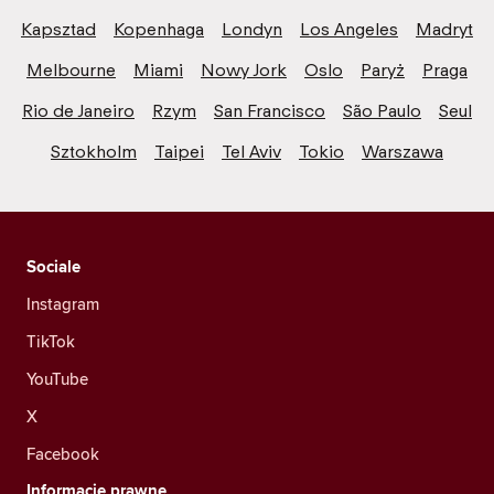
Kapsztad
Kopenhaga
Londyn
Los Angeles
Madryt
Melbourne
Miami
Nowy Jork
Oslo
Paryż
Praga
Rio de Janeiro
Rzym
San Francisco
São Paulo
Seul
Sztokholm
Taipei
Tel Aviv
Tokio
Warszawa
Sociale
Instagram
TikTok
YouTube
X
Facebook
Informacje prawne