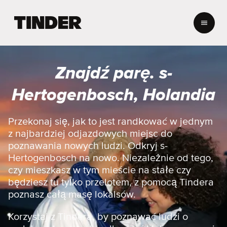
T
i
n
d
e
Znajdź parę. s-
r
S
Hertogenbosch, Holandia
t
r
o
Przekonaj się, jak to jest randkować w jednym
n
z najbardziej odjazdowych miejsc do
a
poznawania nowych ludzi. Odkryj s-
g
Hertogenbosch na nowo. Niezależnie od tego,
ł
czy mieszkasz w tym mieście na stałe czy
ó
w
będziesz tu tylko przelotem, z pomocą Tindera
n
poznasz całą masę lokalsów.
a
Korzystaj z Tindera, by poznawać ludzi o