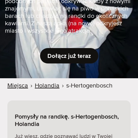
podobnych pasjach, odkrywać kluby z nowymi
znajomymi, umawiać się na piwo w pobliskich
barach lub chadzać na randki do okolicznych
kawiarni. Z naszą apką (na nowo) odkryjesz
miasto i wszystkie jego atrakcje.
Dołącz już teraz
Miejsca
›
Holandia
›
s-Hertogenbosch
Pomysły na randkę. s-Hertogenbosch,
Holandia
Już wiesz, gdzie poznawać ludzi w Twojej