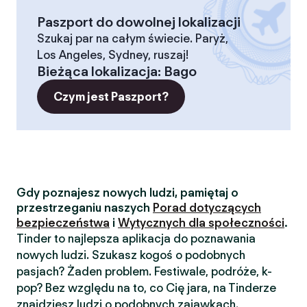
Paszport do dowolnej lokalizacji
Szukaj par na całym świecie. Paryż,
Los Angeles, Sydney, ruszaj!
Bieżąca lokalizacja
:
Bago
Czym jest Paszport?
Gdy poznajesz nowych ludzi, pamiętaj o
przestrzeganiu naszych
Porad dotyczących
bezpieczeństwa
i
Wytycznych dla społeczności
.
Tinder to najlepsza aplikacja do poznawania
nowych ludzi. Szukasz kogoś o podobnych
pasjach? Żaden problem. Festiwale, podróże, k-
pop? Bez względu na to, co Cię jara, na Tinderze
znajdziesz ludzi o podobnych zajawkach.