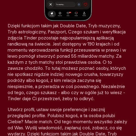
Dzięki funkcjom takim jak Double Date, Tryb muzyczny,
Tryb astrologiczny, Paszport, Czego szukam i weryfikacja
zdjęcia Tinder pozostaje najpopularniejszą aplikacją
randkową na świecie. Jest dostępny w 190 krajach i od
momentu wprowadzenia funkcji przesuwania w prawo i w
lewo pomógł stworzyć ponad 55 miliardów matchy. Za
każdym z tych matchy stoi prawdziwa osoba. O to
zawsze chodziło. To tutaj możesz poznać osoby, których
nie spotkasz nigdzie indziej: nowego crusha, towarzyszy
podróży albo kogoś, z kim relacja zaczyna się
niespiesznie, a przeradza w coś poważnego. Niezależnie
od tego, czego szukasz - albo czy w ogóle już to wiesz -
Tinder daje Ci przestrzeń, żeby to odkryć.
Utwórz profil, ustaw swoje preferencje i zacznij
przeglądać profile. Polubisz kogoś, a ta osoba polubi
Ciebie? Macie match. Od tego momentu wszystko zależy
od Was. Wyślij wiadomość, zaplanuj coś, zobacz, co się
wydarzy. Dzięki funkcjom takim jak Double Date, Tryb