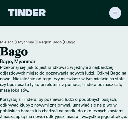
T
i
n
d
e
Miejsca
Myanmar
Region Bago
Bago
r
Bago
S
t
r
Bago, Myanmar
o
Przekonaj się, jak to jest randkować w jednym z najbardziej
n
odjazdowych miejsc do poznawania nowych ludzi. Odkryj Bago na
a
nowo. Niezależnie od tego, czy mieszkasz w tym mieście na stałe
czy będziesz tu tylko przelotem, z pomocą Tindera poznasz całą
g
masę lokalsów.
ł
ó
Korzystaj z Tindera, by poznawać ludzi o podobnych pasjach,
w
odkrywać kluby z nowymi znajomymi, umawiać się na piwo w
n
pobliskich barach lub chadzać na randki do okolicznych kawiarni.
a
Z naszą apką (na nowo) odkryjesz miasto i wszystkie jego atrakcje.