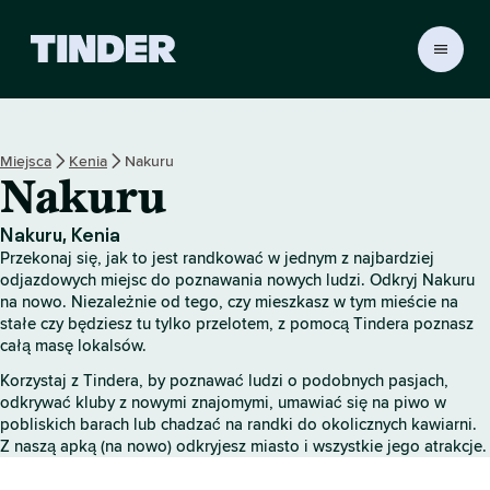
T
i
n
d
e
Miejsca
Kenia
Nakuru
r
Nakuru
S
t
r
Nakuru, Kenia
o
Przekonaj się, jak to jest randkować w jednym z najbardziej
n
odjazdowych miejsc do poznawania nowych ludzi. Odkryj Nakuru
a
na nowo. Niezależnie od tego, czy mieszkasz w tym mieście na
stałe czy będziesz tu tylko przelotem, z pomocą Tindera poznasz
g
całą masę lokalsów.
ł
ó
Korzystaj z Tindera, by poznawać ludzi o podobnych pasjach,
w
odkrywać kluby z nowymi znajomymi, umawiać się na piwo w
n
pobliskich barach lub chadzać na randki do okolicznych kawiarni.
a
Z naszą apką (na nowo) odkryjesz miasto i wszystkie jego atrakcje.