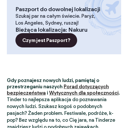
Paszport do dowolnej lokalizacji
Szukaj par na całym świecie. Paryż,
Los Angeles, Sydney, ruszaj!
Bieżąca lokalizacja
:
Nakuru
Czym jest Paszport?
Gdy poznajesz nowych ludzi, pamiętaj o
przestrzeganiu naszych
Porad dotyczących
bezpieczeństwa
i
Wytycznych dla społeczności
.
Tinder to najlepsza aplikacja do poznawania
nowych ludzi. Szukasz kogoś o podobnych
pasjach? Żaden problem. Festiwale, podróże, k-
pop? Bez względu na to, co Cię jara, na Tinderze
znajdziesz ludzi o podobnych zajawkach.