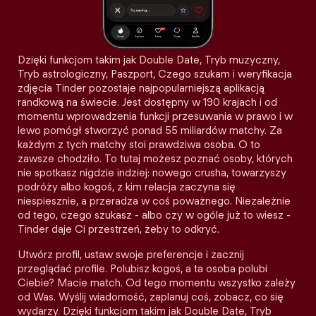
Dzięki funkcjom takim jak Double Date, Tryb muzyczny,
Tryb astrologiczny, Paszport, Czego szukam i weryfikacja
zdjęcia Tinder pozostaje najpopularniejszą aplikacją
randkową na świecie. Jest dostępny w 190 krajach i od
momentu wprowadzenia funkcji przesuwania w prawo i w
lewo pomógł stworzyć ponad 55 miliardów matchy. Za
każdym z tych matchy stoi prawdziwa osoba. O to
zawsze chodziło. To tutaj możesz poznać osoby, których
nie spotkasz nigdzie indziej: nowego crusha, towarzyszy
podróży albo kogoś, z kim relacja zaczyna się
niespiesznie, a przeradza w coś poważnego. Niezależnie
od tego, czego szukasz - albo czy w ogóle już to wiesz -
Tinder daje Ci przestrzeń, żeby to odkryć.
Utwórz profil, ustaw swoje preferencje i zacznij
przeglądać profile. Polubisz kogoś, a ta osoba polubi
Ciebie? Macie match. Od tego momentu wszystko zależy
od Was. Wyślij wiadomość, zaplanuj coś, zobacz, co się
wydarzy. Dzięki funkcjom takim jak Double Date, Tryb