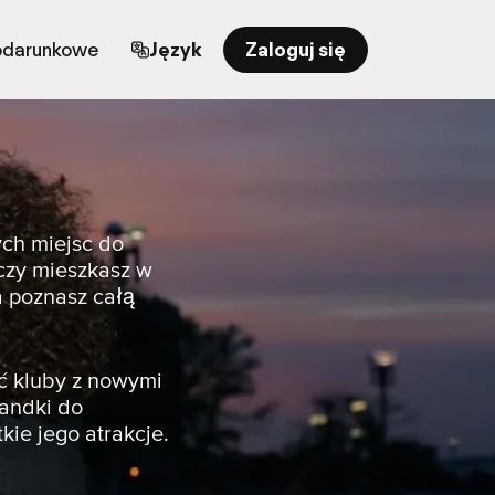
odarunkowe
Język
Zaloguj się
ych miejsc do
 czy mieszkasz w
a poznasz całą
ć kluby z nowymi
randki do
kie jego atrakcje.