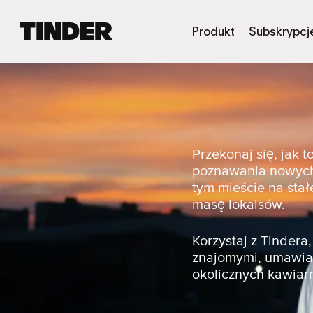
T
Produkt
Subskrypcj
i
n
d
e
r
S
t
r
Przekonaj się, jak 
o
poznawania nowych 
n
tym mieście na stał
a
masę lokalsów.
g
ł
ó
Korzystaj z Tinder
w
znajomymi, umawiać
n
okolicznych kawiarn
a