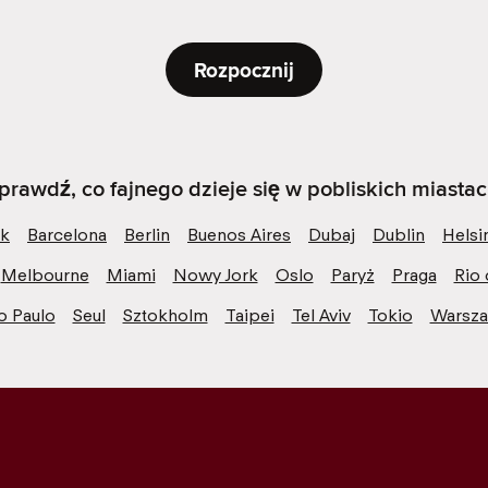
Rozpocznij
prawdź, co fajnego dzieje się w pobliskich miastac
k
Barcelona
Berlin
Buenos Aires
Dubaj
Dublin
Helsi
Melbourne
Miami
Nowy Jork
Oslo
Paryż
Praga
Rio 
o Paulo
Seul
Sztokholm
Taipei
Tel Aviv
Tokio
Warsz