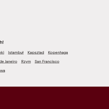
h!
nki
Istambuł
Kapsztad
Kopenhaga
de Janeiro
Rzym
San Francisco
awa