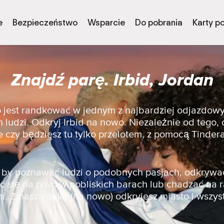
e
Bezpieczeństwo
Wsparcie
Do pobrania
Karty p
Znajdź parę. Irbid, Jordan
to jest randkować w jednym z najbardziej odjazdow
ludzi. Odkryj Irbid na nowo. Niezależnie od tego,
e czy będziesz tu tylko przelotem, z pomocą Tinder
a, by poznawać ludzi o podobnych pasjach, odkrywa
 się na piwo w pobliskich barach lub chadzać na 
i. Z naszą apką (na nowo) odkryjesz miasto i wszyst