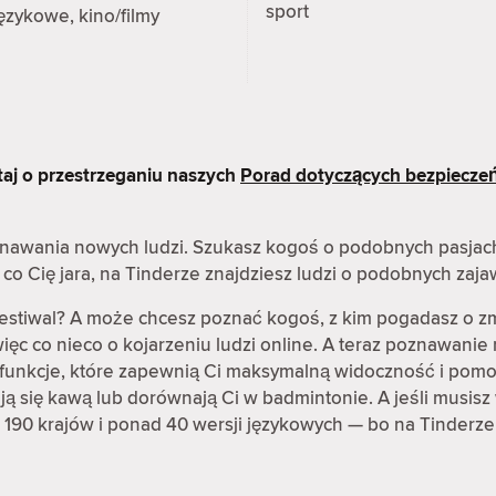
sport
ęzykowe, kino/filmy
taj o przestrzeganiu naszych
Porad dotyczących bezpiecze
oznawania nowych ludzi. Szukasz kogoś o podobnych pasjac
co Cię jara, na Tinderze znajdziesz ludzi o podobnych zaj
festiwal? A może chcesz poznać kogoś, z kim pogadasz o z
ęc co nieco o kojarzeniu ludzi online. A teraz poznawanie 
ię funkcje, które zapewnią Ci maksymalną widoczność i pomo
rają się kawą lub dorównają Ci w badmintonie. A jeśli musisz 
 190 krajów i ponad 40 wersji językowych — bo na Tinderze