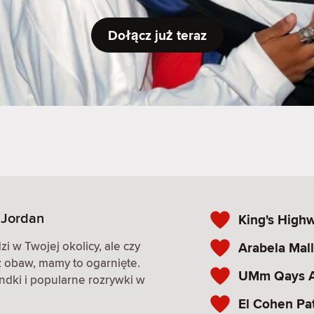
Dołącz już teraz
 Jordan
King's High
i w Twojej okolicy, ale czy
Arabela Mall
z obaw, mamy to ogarnięte.
UMm Qays Ar
andki i popularne rozrywki w
El Cohen Pa