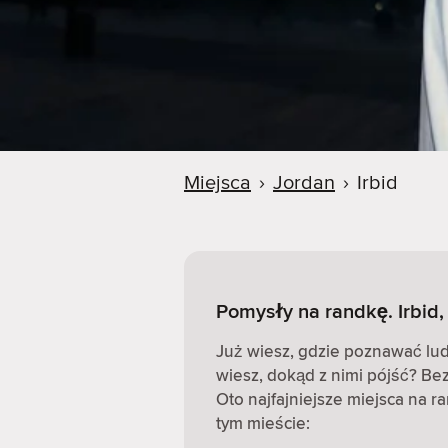
Miejsca
›
Jordan
›
Irbid
Pomysły na randkę. Irbid,
Już wiesz, gdzie poznawać ludz
wiesz, dokąd z nimi pójść? Be
Oto najfajniejsze miejsca na r
tym mieście: