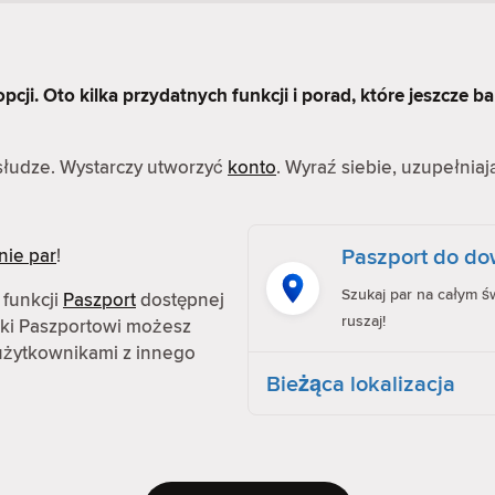
cji. Oto kilka przydatnych funkcji i porad, które jeszcze ba
bsłudze. Wystarczy utworzyć
konto
. Wyraź siebie, uzupełniaj
Paszport do dow
nie par
!
Szukaj par na całym św
 funkcji
Paszport
dostępnej
ruszaj!
ęki Paszportowi możesz
z użytkownikami z innego
Bieżąca lokalizacja