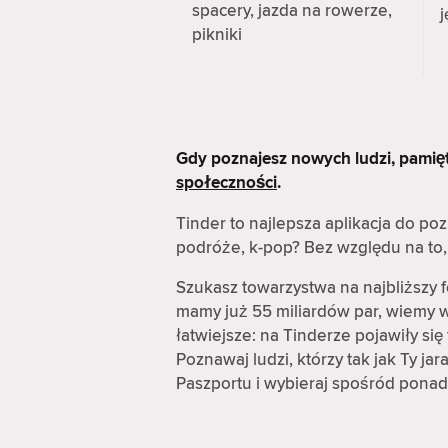
spacery, jazda na rowerze,
j
pikniki
Gdy poznajesz nowych ludzi, pamię
społeczności
.
Tinder to najlepsza aplikacja do p
podróże, k-pop? Bez względu na to, 
Szukasz towarzystwa na najbliższy 
mamy już 55 miliardów par, wiemy wi
łatwiejsze: na Tinderze pojawiły s
Poznawaj ludzi, którzy tak jak Ty ja
Paszportu i wybieraj spośród ponad