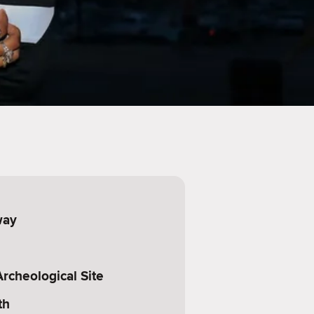
way
cheological Site
th