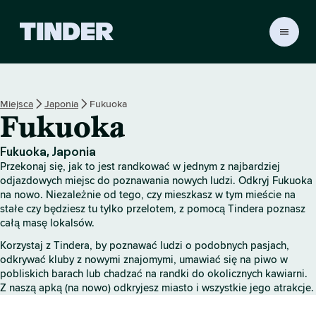
T
i
n
d
e
Miejsca
Japonia
Fukuoka
r
Fukuoka
S
t
r
Fukuoka, Japonia
o
Przekonaj się, jak to jest randkować w jednym z najbardziej
n
odjazdowych miejsc do poznawania nowych ludzi. Odkryj Fukuoka
a
na nowo. Niezależnie od tego, czy mieszkasz w tym mieście na
stałe czy będziesz tu tylko przelotem, z pomocą Tindera poznasz
g
całą masę lokalsów.
ł
ó
Korzystaj z Tindera, by poznawać ludzi o podobnych pasjach,
w
odkrywać kluby z nowymi znajomymi, umawiać się na piwo w
n
pobliskich barach lub chadzać na randki do okolicznych kawiarni.
a
Z naszą apką (na nowo) odkryjesz miasto i wszystkie jego atrakcje.