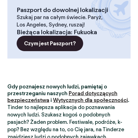
Paszport do dowolnej lokalizacji
Szukaj par na całym świecie. Paryż,
Los Angeles, Sydney, ruszaj!
Bieżąca lokalizacja
:
Fukuoka
Czym jest Paszport?
Gdy poznajesz nowych ludzi, pamiętaj o
przestrzeganiu naszych
Porad dotyczących
bezpieczeństwa
i
Wytycznych dla społeczności
.
Tinder to najlepsza aplikacja do poznawania
nowych ludzi. Szukasz kogoś o podobnych
pasjach? Żaden problem. Festiwale, podróże, k-
pop? Bez względu na to, co Cię jara, na Tinderze
znajdziesz ludzi o podobnych zajawkach.