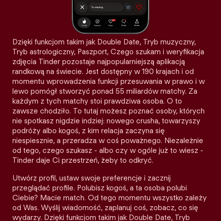
Dzięki funkcjom takim jak Double Date, Tryb muzyczny,
Tryb astrologiczny, Paszport, Czego szukam i weryfikacja
zdjęcia Tinder pozostaje najpopularniejszą aplikacją
randkową na świecie. Jest dostępny w 190 krajach i od
momentu wprowadzenia funkcji przesuwania w prawo i w
lewo pomógł stworzyć ponad 55 miliardów matchy. Za
każdym z tych matchy stoi prawdziwa osoba. O to
zawsze chodziło. To tutaj możesz poznać osoby, których
nie spotkasz nigdzie indziej: nowego crusha, towarzyszy
podróży albo kogoś, z kim relacja zaczyna się
niespiesznie, a przeradza w coś poważnego. Niezależnie
od tego, czego szukasz - albo czy w ogóle już to wiesz -
Tinder daje Ci przestrzeń, żeby to odkryć.
Utwórz profil, ustaw swoje preferencje i zacznij
przeglądać profile. Polubisz kogoś, a ta osoba polubi
Ciebie? Macie match. Od tego momentu wszystko zależy
od Was. Wyślij wiadomość, zaplanuj coś, zobacz, co się
wydarzy. Dzięki funkcjom takim jak Double Date, Tryb