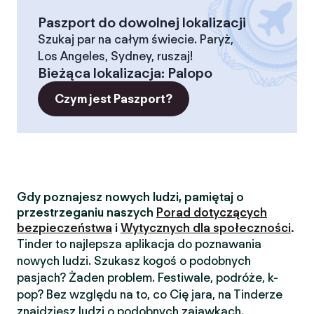
Paszport do dowolnej lokalizacji
Szukaj par na całym świecie. Paryż,
Los Angeles, Sydney, ruszaj!
Bieżąca lokalizacja
:
Palopo
Czym jest Paszport?
Gdy poznajesz nowych ludzi, pamiętaj o
przestrzeganiu naszych
Porad dotyczących
bezpieczeństwa
i
Wytycznych dla społeczności
.
Tinder to najlepsza aplikacja do poznawania
nowych ludzi. Szukasz kogoś o podobnych
pasjach? Żaden problem. Festiwale, podróże, k-
pop? Bez względu na to, co Cię jara, na Tinderze
znajdziesz ludzi o podobnych zajawkach.