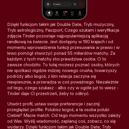
Dzięki funkcjom takim jak Double Date, Tryb muzyczny,
Tryb astrologiczny, Paszport, Czego szukam i weryfikacja
zdjęcia Tinder pozostaje najpopularniejszą aplikacją
randkową na świecie. Jest dostępny w 190 krajach i od
momentu wprowadzenia funkcji przesuwania w prawo i w
lewo pomógł stworzyć ponad 55 miliardów matchy. Za
każdym z tych matchy stoi prawdziwa osoba. O to
zawsze chodziło. To tutaj możesz poznać osoby, których
nie spotkasz nigdzie indziej: nowego crusha, towarzyszy
podróży albo kogoś, z kim relacja zaczyna się
niespiesznie, a przeradza w coś poważnego. Niezależnie
od tego, czego szukasz - albo czy w ogóle już to wiesz -
Tinder daje Ci przestrzeń, żeby to odkryć.
Utwórz profil, ustaw swoje preferencje i zacznij
przeglądać profile. Polubisz kogoś, a ta osoba polubi
Ciebie? Macie match. Od tego momentu wszystko zależy
od Was. Wyślij wiadomość, zaplanuj coś, zobacz, co się
wydarzy. Dzięki funkcjom takim jak Double Date, Tryb