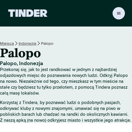
T
i
n
d
e
Miejsca
Indonezja
Palopo
r
Palopo
S
t
r
Palopo, Indonezja
o
Przekonaj się, jak to jest randkować w jednym z najbardziej
n
odjazdowych miejsc do poznawania nowych ludzi. Odkryj Palopo
a
na nowo. Niezależnie od tego, czy mieszkasz w tym mieście na
stałe czy będziesz tu tylko przelotem, z pomocą Tindera poznasz
g
całą masę lokalsów.
ł
ó
Korzystaj z Tindera, by poznawać ludzi o podobnych pasjach,
w
odkrywać kluby z nowymi znajomymi, umawiać się na piwo w
n
pobliskich barach lub chadzać na randki do okolicznych kawiarni.
a
Z naszą apką (na nowo) odkryjesz miasto i wszystkie jego atrakcje.