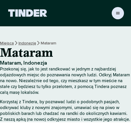
T
i
n
d
e
Miejsca
Indonezja
Mataram
r
Mataram
S
t
r
Mataram, Indonezja
o
Przekonaj się, jak to jest randkować w jednym z najbardziej
n
odjazdowych miejsc do poznawania nowych ludzi. Odkryj Mataram
a
na nowo. Niezależnie od tego, czy mieszkasz w tym mieście na
stałe czy będziesz tu tylko przelotem, z pomocą Tindera poznasz
g
całą masę lokalsów.
ł
ó
Korzystaj z Tindera, by poznawać ludzi o podobnych pasjach,
w
odkrywać kluby z nowymi znajomymi, umawiać się na piwo w
n
pobliskich barach lub chadzać na randki do okolicznych kawiarni.
a
Z naszą apką (na nowo) odkryjesz miasto i wszystkie jego atrakcje.