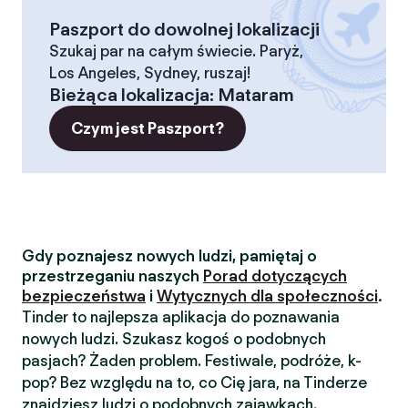
Paszport do dowolnej lokalizacji
Szukaj par na całym świecie. Paryż,
Los Angeles, Sydney, ruszaj!
Bieżąca lokalizacja
:
Mataram
Czym jest Paszport?
Gdy poznajesz nowych ludzi, pamiętaj o
przestrzeganiu naszych
Porad dotyczących
bezpieczeństwa
i
Wytycznych dla społeczności
.
Tinder to najlepsza aplikacja do poznawania
nowych ludzi. Szukasz kogoś o podobnych
pasjach? Żaden problem. Festiwale, podróże, k-
pop? Bez względu na to, co Cię jara, na Tinderze
znajdziesz ludzi o podobnych zajawkach.