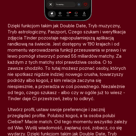
Dzięki funkcjom takim jak Double Date, Tryb muzyczny,
Tryb astrologiczny, Paszport, Czego szukam i weryfikacja
zdjęcia Tinder pozostaje najpopularniejszą aplikacją
randkową na świecie. Jest dostępny w 190 krajach i od
momentu wprowadzenia funkcji przesuwania w prawo i w
lewo pomógł stworzyć ponad 55 miliardów matchy. Za
każdym z tych matchy stoi prawdziwa osoba. O to
zawsze chodziło. To tutaj możesz poznać osoby, których
nie spotkasz nigdzie indziej: nowego crusha, towarzyszy
podróży albo kogoś, z kim relacja zaczyna się
niespiesznie, a przeradza w coś poważnego. Niezależnie
od tego, czego szukasz - albo czy w ogóle już to wiesz -
Tinder daje Ci przestrzeń, żeby to odkryć.
Utwórz profil, ustaw swoje preferencje i zacznij
przeglądać profile. Polubisz kogoś, a ta osoba polubi
Ciebie? Macie match. Od tego momentu wszystko zależy
od Was. Wyślij wiadomość, zaplanuj coś, zobacz, co się
wydarzy. Dzięki funkcjom takim jak Double Date, Tryb