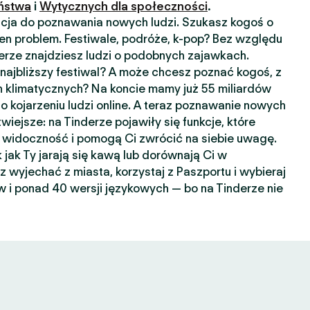
ństwa
i
Wytycznych dla społeczności
.
kacja do poznawania nowych ludzi. Szukasz kogoś o
n problem. Festiwale, podróże, k-pop? Bez względu
nderze znajdziesz ludzi o podobnych zajawkach.
ajbliższy festiwal? A może chcesz poznać kogoś, z
 klimatycznych? Na koncie mamy już 55 miliardów
o kojarzeniu ludzi online. A teraz poznawanie nowych
wiejsze: na Tinderze pojawiły się funkcje, które
widoczność i pomogą Ci zwrócić na siebie uwagę.
k jak Ty jarają się kawą lub dorównają Ci w
sz wyjechać z miasta, korzystaj z Paszportu i wybieraj
 i ponad 40 wersji językowych — bo na Tinderze nie