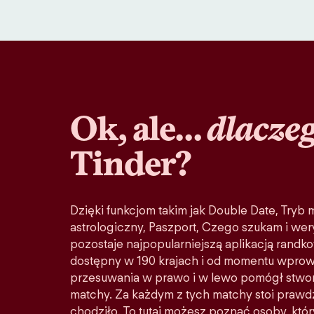
Ok, ale…
dlacze
Tinder?
Dzięki funkcjom takim jak Double Date, Tryb
astrologiczny, Paszport, Czego szukam i wery
pozostaje najpopularniejszą aplikacją randko
dostępny w 190 krajach i od momentu wprow
przesuwania w prawo i w lewo pomógł stwo
matchy. Za każdym z tych matchy stoi prawd
chodziło. To tutaj możesz poznać osoby, któ