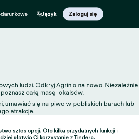
odarunkowe
Język
Zaloguj się
owych ludzi. Odkryj Agrinio na nowo. Niezależnie
a poznasz całą masę lokalsów.
, umawiać się na piwo w pobliskich barach lub
ego atrakcje.
two sztos opcji. Oto kilka przydatnych funkcji i
dziej ułatwią Ci korzystanie z Tindera.