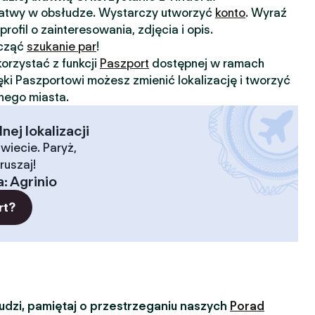
 łatwy w obsłudze. Wystarczy utworzyć
konto
. Wyraź
profil o zainteresowania, zdjęcia i opis.
ocząć
szukanie par
!
orzystać z funkcji
Paszport
dostępnej w ramach
ięki Paszportowi możesz zmienić lokalizację i tworzyć
nnego miasta.
ej lokalizacji
wiecie. Paryż,
ruszaj!
a
:
Agrinio
rt?
dzi, pamiętaj o przestrzeganiu naszych
Porad