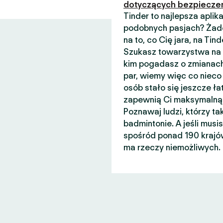
dotyczących bezpiecze
Tinder to najlepsza apli
podobnych pasjach? Żade
na to, co Cię jara, na Ti
Szukasz towarzystwa na n
kim pogadasz o zmianach
par, wiemy więc co nieco 
osób stało się jeszcze łat
zapewnią Ci maksymalną 
Poznawaj ludzi, którzy ta
badmintonie. A jeśli musi
spośród ponad 190 krajów
ma rzeczy niemożliwych.