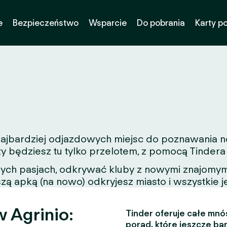
e
Bezpieczeństwo
Wsparcie
Do pobrania
Karty p
 najbardziej odjazdowych miejsc do poznawania n
zy będziesz tu tylko przelotem, z pomocą Tinder
nych pasjach, odkrywać kluby z nowymi znajomymi
zą apką (na nowo) odkryjesz miasto i wszystkie j
 Agrinio:
Tinder oferuje całe mnós
porad, które jeszcze bar