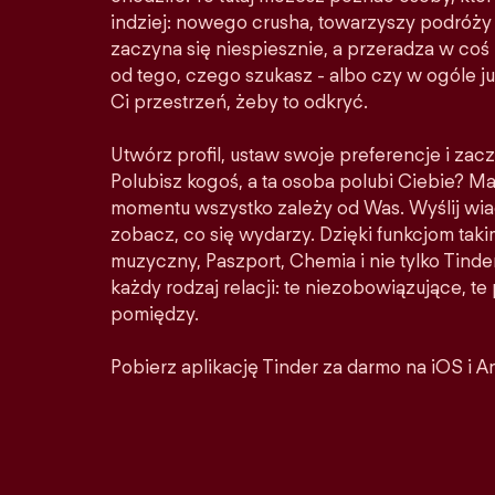
indziej: nowego crusha, towarzyszy podróży 
zaczyna się niespiesznie, a przeradza w co
od tego, czego szukasz - albo czy w ogóle ju
Ci przestrzeń, żeby to odkryć.
Utwórz profil, ustaw swoje preferencje i zacz
Polubisz kogoś, a ta osoba polubi Ciebie? M
momentu wszystko zależy od Was. Wyślij wia
zobacz, co się wydarzy. Dzięki funkcjom taki
muzyczny, Paszport, Chemia i nie tylko Tinder
każdy rodzaj relacji: te niezobowiązujące, t
pomiędzy.
Pobierz aplikację Tinder za darmo na iOS i A