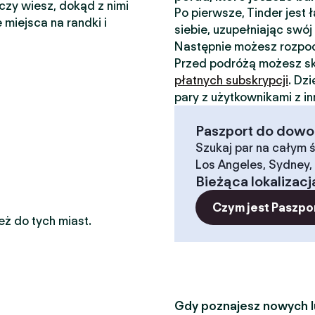
 czy wiesz, dokąd z nimi
Po pierwsze, Tinder jest
 miejsca na randki i
siebie, uzupełniając swój 
Następnie możesz rozp
Przed podróżą możesz sk
płatnych subskrypcji
. Dz
pary z użytkownikami z i
Paszport do dowoln
Szukaj par na całym ś
Los Angeles, Sydney, 
Bieżąca lokalizacj
Czym jest Paszpo
eż do tych miast.
Gdy poznajesz nowych lu