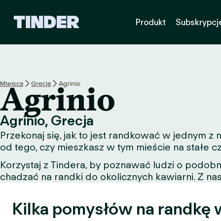
T
Produkt
Subskrypcj
i
n
d
e
r
S
Miejsca
Grecja
Agrinio
Agrinio
t
r
o
Agrinio, Grecja
n
Przekonaj się, jak to jest randkować w jednym z
a
g
od tego, czy mieszkasz w tym mieście na stałe c
ł
Korzystaj z Tindera, by poznawać ludzi o podob
ó
chadzać na randki do okolicznych kawiarni. Z nas
w
n
a
Kilka pomysłów na randkę w