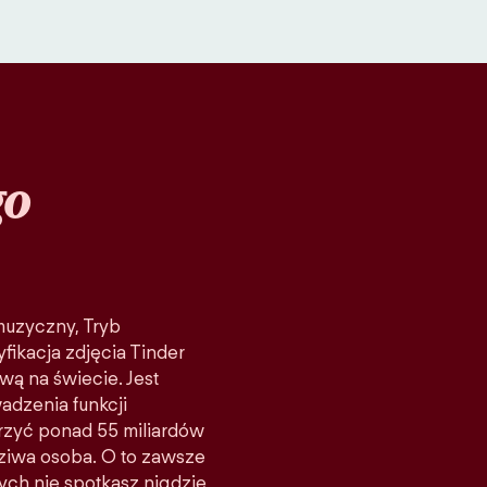
go
 muzyczny, Tryb
fikacja zdjęcia Tinder
wą na świecie. Jest
adzenia funkcji
rzyć ponad 55 miliardów
ziwa osoba. O to zawsze
rych nie spotkasz nigdzie