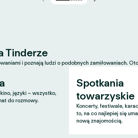
a Tinderze
waniami i poznają ludzi o podobnych zamiłowaniach. Oto k
a
Spotkania
towarzyskie
 kino, języki – wszystko,
mat do rozmowy.
Koncerty, festiwale, karao
to, na co najlepiej się um
nową znajomością.