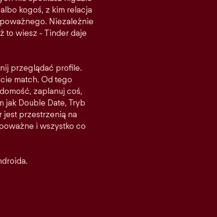
albo kogoś, z kim relacja
ś poważnego. Niezależnie
ż to wiesz - Tinder daje
nij przeglądać profile.
acie match. Od tego
domość, zaplanuj coś,
m jak Double Date, Tryb
 jest przestrzenią na
e poważne i wszystko co
ndroida.