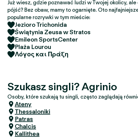
Już wiesz, gdzie poznawać ludzi w Twojej okolicy, ale
pójść? Bez obaw, mamy to ogarnięte. Oto najfajniejsze
popularne rozrywki w tym mieście:
Jezioro Trichonida
Świątynia Zeusa w Stratos
Emileon SportsCenter
Plaża Lourou
Λόγος και Πράξη
Szukasz singli? Agrinio
Osoby, które szukają tu singli, często zaglądają równi
Ateny
Thessaloniki
Patras
Chalcis
Kallithea