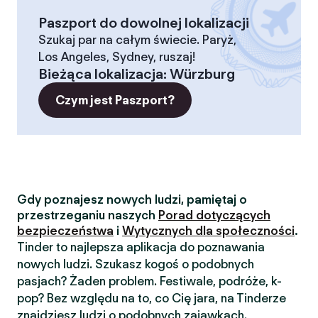
Paszport do dowolnej lokalizacji
Szukaj par na całym świecie. Paryż,
Los Angeles, Sydney, ruszaj!
Bieżąca lokalizacja
:
Würzburg
Czym jest Paszport?
Gdy poznajesz nowych ludzi, pamiętaj o
przestrzeganiu naszych
Porad dotyczących
bezpieczeństwa
i
Wytycznych dla społeczności
.
Tinder to najlepsza aplikacja do poznawania
nowych ludzi. Szukasz kogoś o podobnych
pasjach? Żaden problem. Festiwale, podróże, k-
pop? Bez względu na to, co Cię jara, na Tinderze
znajdziesz ludzi o podobnych zajawkach.