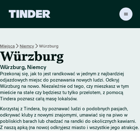
T
i
n
d
e
Miejsca
Niemcy
Würzburg
r
Würzburg
S
t
r
Würzburg, Niemcy
o
Przekonaj się, jak to jest randkować w jednym z najbardziej
n
odjazdowych miejsc do poznawania nowych ludzi. Odkryj
a
Würzburg na nowo. Niezależnie od tego, czy mieszkasz w tym
mieście na stałe czy będziesz tu tylko przelotem, z pomocą
g
Tindera poznasz całą masę lokalsów.
ł
ó
Korzystaj z Tindera, by poznawać ludzi o podobnych pasjach,
w
odkrywać kluby z nowymi znajomymi, umawiać się na piwo w
n
pobliskich barach lub chadzać na randki do okolicznych kawiarni.
a
Z naszą apką (na nowo) odkryjesz miasto i wszystkie jego atrakcje.