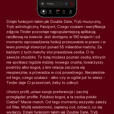
Dzięki funkcjom takim jak Double Date, Tryb muzyczny,
Tryb astrologiczny, Paszport, Czego szukam i weryfikacja
zdjęcia Tinder pozostaje najpopularniejszą aplikacją
randkową na świecie. Jest dostępny w 190 krajach i od
momentu wprowadzenia funkcji przesuwania w prawo i w
lewo pomógł stworzyć ponad 55 miliardów matchy. Za
każdym z tych matchy stoi prawdziwa osoba. O to
zawsze chodziło. To tutaj możesz poznać osoby, których
nie spotkasz nigdzie indziej: nowego crusha, towarzyszy
podróży albo kogoś, z kim relacja zaczyna się
niespiesznie, a przeradza w coś poważnego. Niezależnie
od tego, czego szukasz - albo czy w ogóle już to wiesz -
Tinder daje Ci przestrzeń, żeby to odkryć.
Utwórz profil, ustaw swoje preferencje i zacznij
przeglądać profile. Polubisz kogoś, a ta osoba polubi
Ciebie? Macie match. Od tego momentu wszystko zależy
od Was. Wyślij wiadomość, zaplanuj coś, zobacz, co się
wydarzy. Dzięki funkcjom takim jak Double Date, Tryb