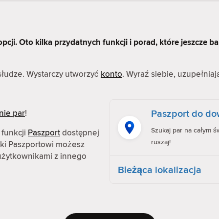
cji. Oto kilka przydatnych funkcji i porad, które jeszcze ba
bsłudze. Wystarczy utworzyć
konto
. Wyraź siebie, uzupełniaj
Paszport do dow
nie par
!
Szukaj par na całym św
 funkcji
Paszport
dostępnej
ruszaj!
ęki Paszportowi możesz
z użytkownikami z innego
Bieżąca lokalizacja