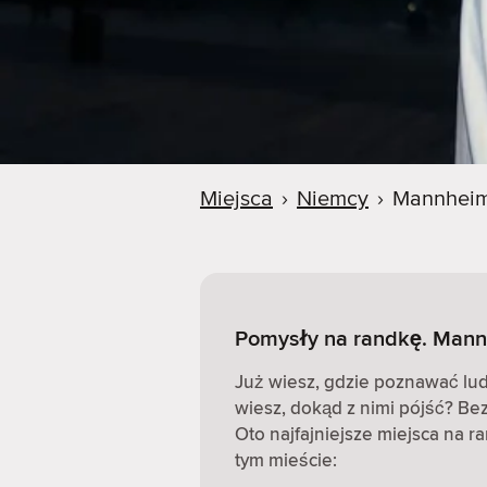
Miejsca
›
Niemcy
›
Mannhei
Pomysły na randkę. Mann
Już wiesz, gdzie poznawać ludz
wiesz, dokąd z nimi pójść? Be
Oto najfajniejsze miejsca na r
tym mieście: