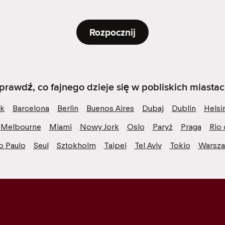
Rozpocznij
prawdź, co fajnego dzieje się w pobliskich miastac
k
Barcelona
Berlin
Buenos Aires
Dubaj
Dublin
Helsi
Melbourne
Miami
Nowy Jork
Oslo
Paryż
Praga
Rio 
o Paulo
Seul
Sztokholm
Taipei
Tel Aviv
Tokio
Warsz