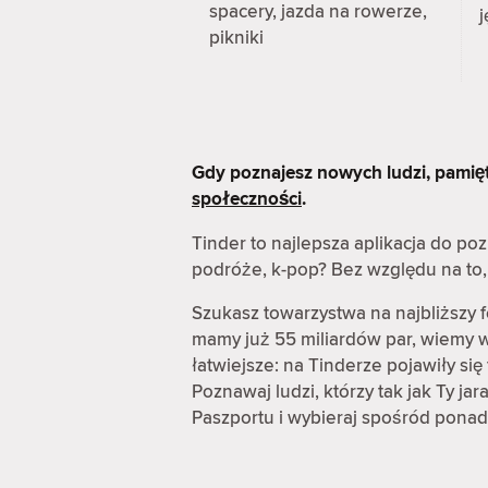
spacery, jazda na rowerze,
j
pikniki
Gdy poznajesz nowych ludzi, pamię
społeczności
.
Tinder to najlepsza aplikacja do p
podróże, k-pop? Bez względu na to, 
Szukasz towarzystwa na najbliższy 
mamy już 55 miliardów par, wiemy wi
łatwiejsze: na Tinderze pojawiły s
Poznawaj ludzi, którzy tak jak Ty ja
Paszportu i wybieraj spośród ponad