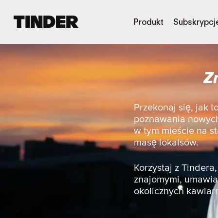
T
Produkt
Subskrypcj
i
n
d
e
Z
r
S
t
r
Przekonaj się, jak 
o
poznawania nowych 
n
w tym mieście na st
a
masę lokalsów.
g
ł
ó
Korzystaj z Tinder
w
znajomymi, umawiać
n
okolicznych kawiarn
a