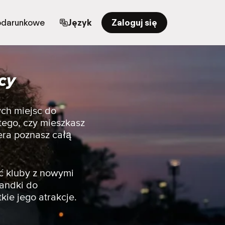
odarunkowe
Język
Zaloguj się
cy
ych miejsc do
ego, czy mieszkasz
era poznasz całą
ć kluby z nowymi
randki do
kie jego atrakcje.