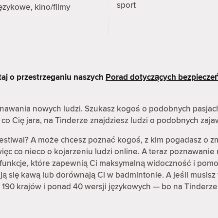
sport
ęzykowe, kino/filmy
taj o przestrzeganiu naszych
Porad dotyczących bezpiecze
oznawania nowych ludzi. Szukasz kogoś o podobnych pasjac
co Cię jara, na Tinderze znajdziesz ludzi o podobnych zaj
festiwal? A może chcesz poznać kogoś, z kim pogadasz o z
ęc co nieco o kojarzeniu ludzi online. A teraz poznawanie 
ię funkcje, które zapewnią Ci maksymalną widoczność i pomo
rają się kawą lub dorównają Ci w badmintonie. A jeśli musisz 
 190 krajów i ponad 40 wersji językowych — bo na Tinderze