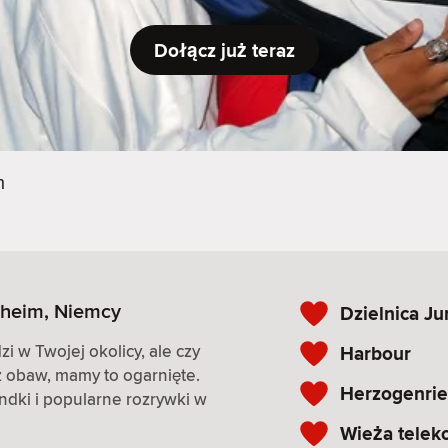
Dołącz już teraz
m
heim, Niemcy
Dzielnica J
i w Twojej okolicy, ale czy
Harbour
z obaw, mamy to ogarnięte.
Herzogenrie
andki i popularne rozrywki w
Wieża telek