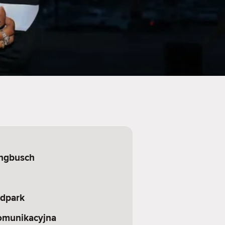
ungbusch
dpark
omunikacyjna