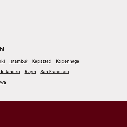
h!
nki
Istambuł
Kapsztad
Kopenhaga
de Janeiro
Rzym
San Francisco
awa