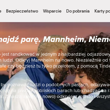
e
Bezpieczeństwo
Wsparcie
Do pobrania
Karty p
najdź parę. Mannheim, Niem
to jest randkować w jednym z najbardziej odjazdow
ludzi. Odkryj Mannheim na nowo. Niezależnie od t
ałe czy będziesz tu tylko przelotem, z pomocą Tind
a, by poznawać ludzi o podobnych pasjach, odkrywa
 się na piwo w pobliskich barach lub chadzać na 
i. Z naszą apką (na nowo) odkryjesz miasto i wszyst